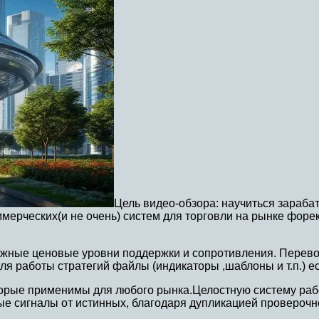
Цель видео-обзора: научиться зараба
ерческих(и не очень) систем для торговли на рынке форе
важные ценовые уровни поддержки и сопротивления. Перев
я работы стратегий файлы (индикаторы ,шаблоны и т.п.) ес
торые применимы для любого рынка.Целостную систему раб
е сигналы от истинных, благодаря дупликацией проверочной