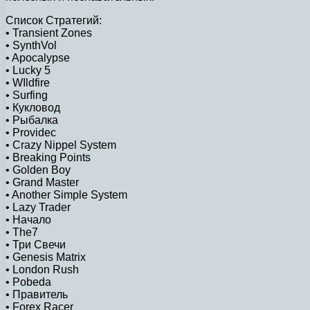
Список Стратегий:
• Transient Zones
• SynthVol
• Apocalypse
• Lucky 5
• WIldfire
• Surfing
• Кукловод
• Рыбалка
• Providec
• Crazy Nippel System
• Breaking Points
• Golden Boy
• Grand Master
• Another Simple System
• Lazy Trader
• Начало
• The7
• Три Свечи
• Genesis Matrix
• London Rush
• Pobeda
• Правитель
• Forex Racer