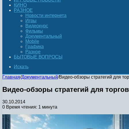
КИНО
РАЗНОЕ
Новости интернета
Игры
Видеокурс
Фильмы
Документальный
Mobile
Графика
Разное
БЫТОВЫЕ ВОПРОСЫ
Искать
Главная
/
Документальный
/
Видео-обзоры стратегий для тор
Видео-обзоры стратегий для торгов
30.10.2014
0
Время чтения: 1 минута