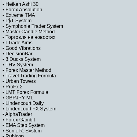
• Heiken Ashi 30
• Forex Absolution
• Extreme TMA
• L$Т System
• Symphonie Trader System
• Master Candle Method
• Торговля на новостях
• I Trade Aims
• Good Vibrations
• DecisionBar
• 3 Ducks System
• THV System
• Forex Master Method
• Travel Trading Formula
• Urban Towers
• ProFx 2
• LMT Forex Formula
• GBPJPY M1
• Lindencourt Daily
• Lindencourt FX System
• AlphaTrader
• Forex Gambit
• EMA Step System
• Sonic R. System
• Rubicon