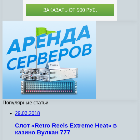
Популярные статьи
29.03.2018
Слот «Retro Reels Extreme Heat» в
казино Вулкан 777