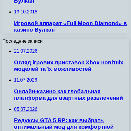
Вулкан
19.10.2018
Игровой аппарат «Full Moon Diamond» в
казино Вулкан
Последние записи
21.07.2026
Огляд ігрових приставок Xbox новітніх
моделей та їх можливостей
11.07.2026
Онлайн-казино как глобальная
платформа для азартных развлечений
05.07.2026
Редуксы GTA 5 RP: как выбрать
оптимальный мод для комфортной