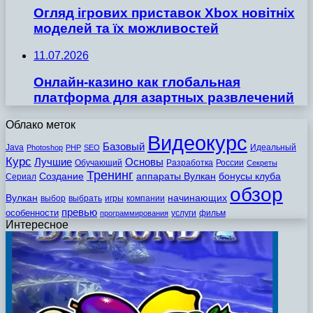
Огляд ігрових приставок Xbox новітніх
моделей та їх можливостей
11.07.2026
Онлайн-казино как глобальная
платформа для азартных развлечений
Облако меток
Видеокурс
Базовый
Java
Идеальный
Photoshop
PHP
SEO
Курс
Лучшие
Основы
Обучающий
Разработка
России
Секреты
Тренинг
Создание
аппараты Вулкан
бонусы клуба
Сериал
обзор
Вулкан
начинающих
выбор
выбрать
игры
компании
превью
особенности
услуги
фильм
программирования
Интересное