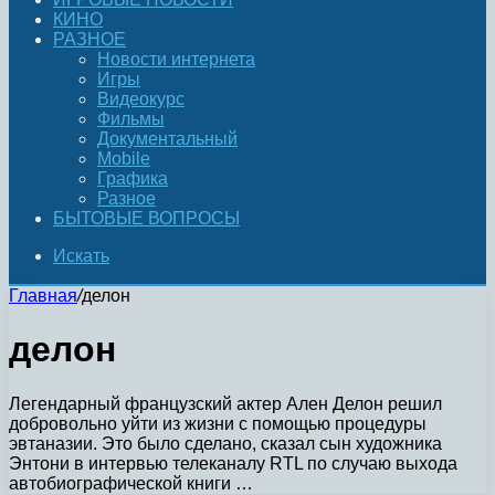
КИНО
РАЗНОЕ
Новости интернета
Игры
Видеокурс
Фильмы
Документальный
Mobile
Графика
Разное
БЫТОВЫЕ ВОПРОСЫ
Искать
Главная
/
делон
делон
Легендарный французский актер Ален Делон решил
добровольно уйти из жизни с помощью процедуры
эвтаназии. Это было сделано, сказал сын художника
Энтони в интервью телеканалу RTL по случаю выхода
автобиографической книги …