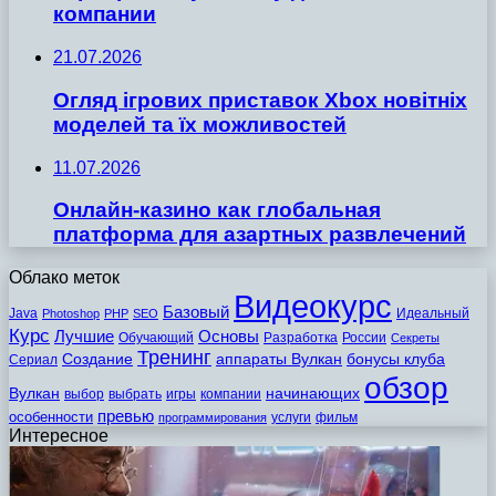
компании
21.07.2026
Огляд ігрових приставок Xbox новітніх
моделей та їх можливостей
11.07.2026
Онлайн-казино как глобальная
платформа для азартных развлечений
Облако меток
Видеокурс
Базовый
Java
Идеальный
Photoshop
PHP
SEO
Курс
Лучшие
Основы
Обучающий
Разработка
России
Секреты
Тренинг
Создание
аппараты Вулкан
бонусы клуба
Сериал
обзор
Вулкан
начинающих
выбор
выбрать
игры
компании
превью
особенности
услуги
фильм
программирования
Интересное