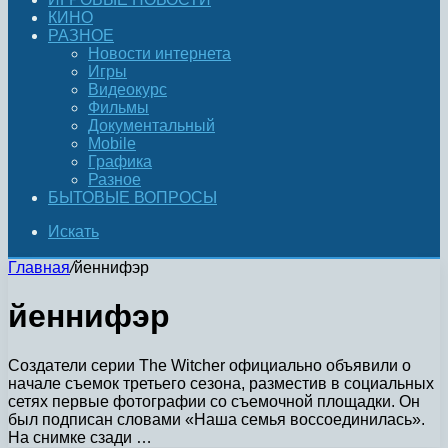
КИНО
РАЗНОЕ
Новости интернета
Игры
Видеокурс
Фильмы
Документальный
Mobile
Графика
Разное
БЫТОВЫЕ ВОПРОСЫ
Искать
Главная
/
йеннифэр
йеннифэр
Создатели серии The Witcher официально объявили о
начале съемок третьего сезона, разместив в социальных
сетях первые фотографии со съемочной площадки. Он
был подписан словами «Наша семья воссоединилась».
На снимке сзади …