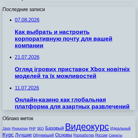
Последние записи
07.08.2026
Как выбрать и настроить
корпоративную почту для вашей
компании
21.07.2026
Огляд ігрових приставок Xbox новітніх
моделей та їх можливостей
11.07.2026
Онлайн-казино как глобальная
платформа для азартных развлечений
Облако меток
Видеокурс
Базовый
Java
Идеальный
Photoshop
PHP
SEO
Курс
Лучшие
Основы
Обучающий
Разработка
России
Секреты