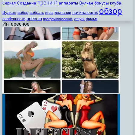
Тренинг
Создание
аппараты Вулкан
бонусы клуба
Сериал
обзор
Вулкан
начинающих
выбор
выбрать
игры
компании
превью
особенности
услуги
фильм
программирования
Интересное