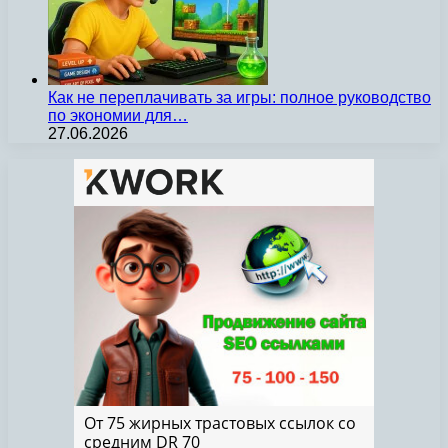
Как не переплачивать за игры: полное руководство
по экономии для…
27.06.2026