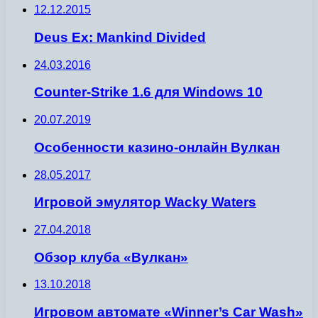
12.12.2015
Deus Ex: Mankind Divided
24.03.2016
Counter-Strike 1.6 для Windows 10
20.07.2019
Особенности казино-онлайн Вулкан
28.05.2017
Игровой эмулятор Wacky Waters
27.04.2018
Обзор клуба «Вулкан»
13.10.2018
Игровом автомате «Winner’s Car Wash»