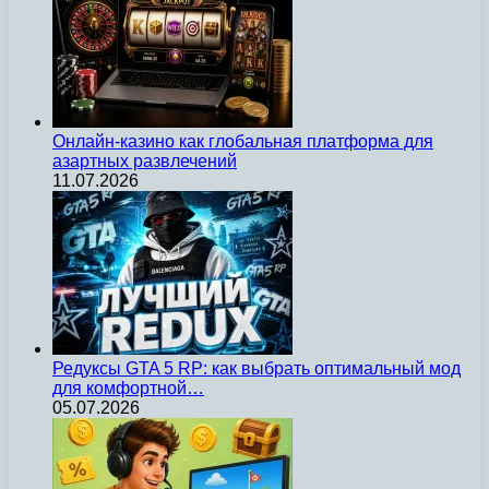
Онлайн-казино как глобальная платформа для
азартных развлечений
11.07.2026
Редуксы GTA 5 RP: как выбрать оптимальный мод
для комфортной…
05.07.2026