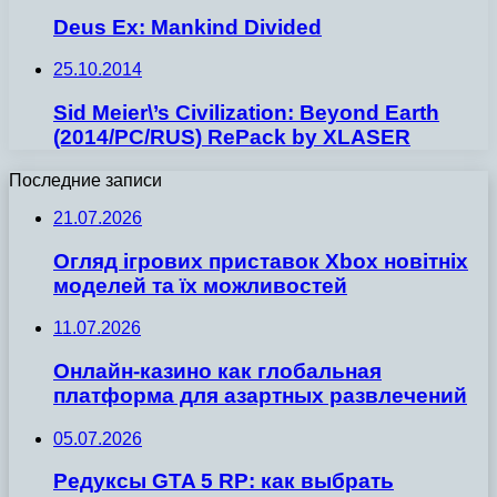
Deus Ex: Mankind Divided
25.10.2014
Sid Meier\’s Civilization: Beyond Earth
(2014/PC/RUS) RePack by XLASER
Последние записи
21.07.2026
Огляд ігрових приставок Xbox новітніх
моделей та їх можливостей
11.07.2026
Онлайн-казино как глобальная
платформа для азартных развлечений
05.07.2026
Редуксы GTA 5 RP: как выбрать