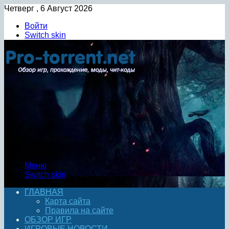
Четверг , 6 Август 2026
Войти
Switch skin
Меню
Switch skin
ГЛАВНАЯ
Карта сайта
Правила на сайте
ОБЗОР ИГР
ИГРОВЫЕ НОВОСТИ