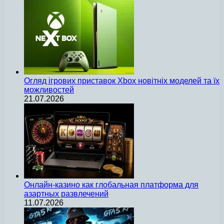
Огляд ігрових приставок Xbox новітніх моделей та їх
можливостей
21.07.2026
Онлайн-казино как глобальная платформа для
азартных развлечений
11.07.2026