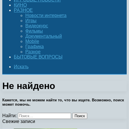
КИНО
РАЗНОЕ
Новости интернета
Игры
Видеокурс
Фильмы
Документальный
Mobile
Графика
Разное
БЫТОВЫЕ ВОПРОСЫ
Искать
Не найдено
Кажется, мы не можем найти то, что вы ищете. Возможно, поиск
может помочь.
Найти:
Свежие записи