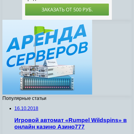
Популярные статьи
16.10.2018
Игровой автомат «Rumpel Wildspins» в
онлайн казино Азино777