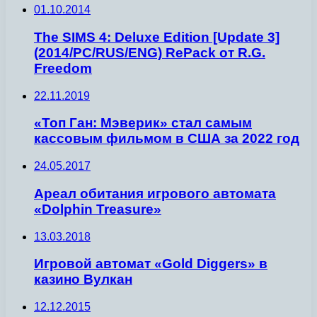
01.10.2014
The SIMS 4: Deluxe Edition [Update 3]
(2014/PC/RUS/ENG) RePack от R.G.
Freedom
22.11.2019
«Топ Ган: Мэверик» стал самым
кассовым фильмом в США за 2022 год
24.05.2017
Ареал обитания игрового автомата
«Dolphin Treasure»
13.03.2018
Игровой автомат «Gold Diggers» в
казино Вулкан
12.12.2015