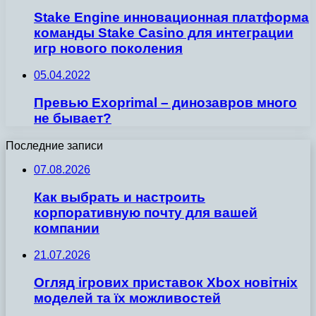
Stake Engine инновационная платформа
команды Stake Casino для интеграции
игр нового поколения
05.04.2022
Превью Exoprimal – динозавров много
не бывает?
Последние записи
07.08.2026
Как выбрать и настроить
корпоративную почту для вашей
компании
21.07.2026
Огляд ігрових приставок Xbox новітніх
моделей та їх можливостей