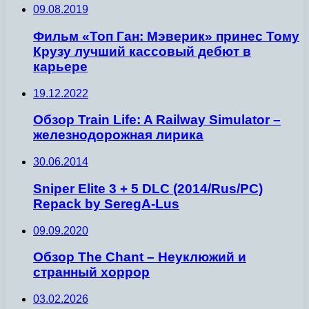
09.08.2019
Фильм «Топ Ган: Мэверик» принес Тому
Крузу лучший кассовый дебют в
карьере
19.12.2022
Обзор Train Life: A Railway Simulator –
железнодорожная лирика
30.06.2014
Sniper Elite 3 + 5 DLC (2014/Rus/PC)
Repack by SeregA-Lus
09.09.2020
Обзор The Chant – Неуклюжий и
странный хоррор
03.02.2026