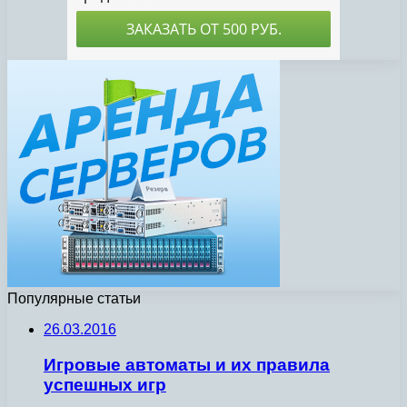
Популярные статьи
26.03.2016
Игровые автоматы и их правила
успешных игр