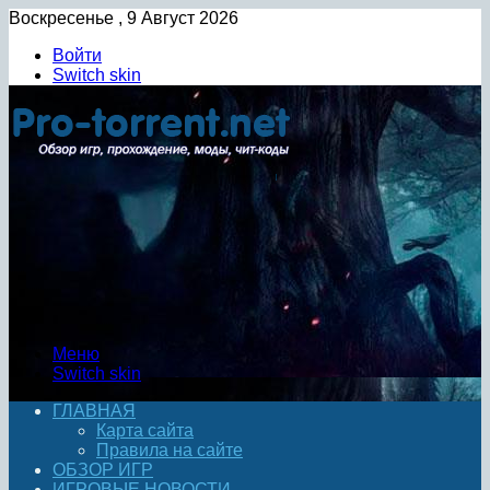
Воскресенье , 9 Август 2026
Войти
Switch skin
Меню
Switch skin
ГЛАВНАЯ
Карта сайта
Правила на сайте
ОБЗОР ИГР
ИГРОВЫЕ НОВОСТИ