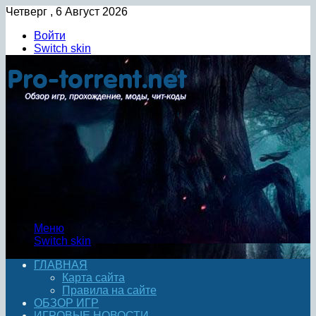
Четверг , 6 Август 2026
Войти
Switch skin
Меню
Switch skin
ГЛАВНАЯ
Карта сайта
Правила на сайте
ОБЗОР ИГР
ИГРОВЫЕ НОВОСТИ