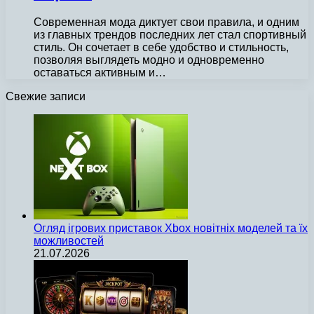
Современная мода диктует свои правила, и одним
из главных трендов последних лет стал спортивный
стиль. Он сочетает в себе удобство и стильность,
позволяя выглядеть модно и одновременно
оставаться активным и…
Свежие записи
Огляд ігрових приставок Xbox новітніх моделей та їх
можливостей
21.07.2026