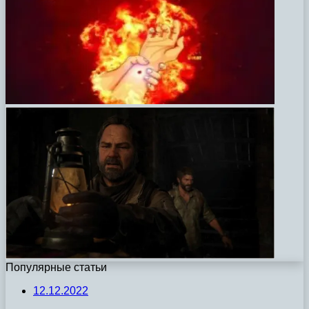
Популярные статьи
12.12.2022