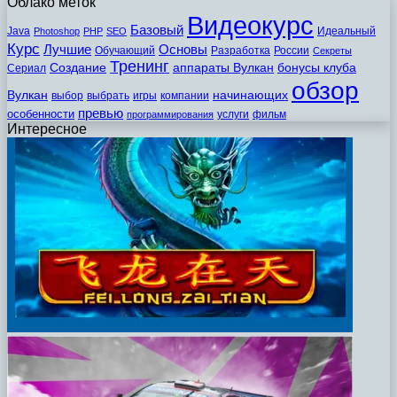
Облако меток
Видеокурс
Базовый
Java
Идеальный
Photoshop
PHP
SEO
Курс
Лучшие
Основы
Обучающий
Разработка
России
Секреты
Тренинг
Создание
аппараты Вулкан
бонусы клуба
Сериал
обзор
Вулкан
начинающих
выбор
выбрать
игры
компании
превью
особенности
услуги
фильм
программирования
Интересное