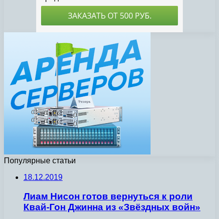
Популярные статьи
18.12.2019
Лиам Нисон готов вернуться к роли
Квай-Гон Джинна из «Звёздных войн»