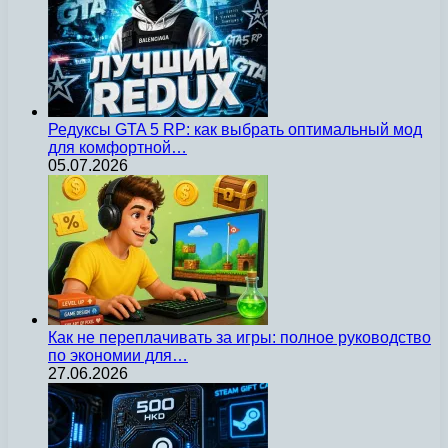
Редуксы GTA 5 RP: как выбрать оптимальный мод
для комфортной…
05.07.2026
Как не переплачивать за игры: полное руководство
по экономии для…
27.06.2026