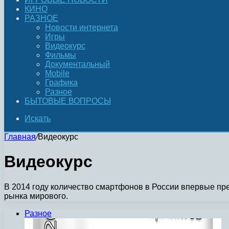
КИНО
РАЗНОЕ
Новости интернета
Игры
Видеокурс
Фильмы
Документальный
Mobile
Графика
Разное
БЫТОВЫЕ ВОПРОСЫ
Искать
Главная
/
Видеокурс
Видеокурс
В 2014 году количество смартфонов в России впервые пр
рынка мирового.
Разное