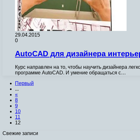
29.04.2015
0
AutoCAD для дизайнера интерьер
Курс направлен на то, чтобы научить дизайнера лег
программе AutoCAD. И умение обращаться с…
Первый
...
«
8
9
10
11
12
Свежие записи