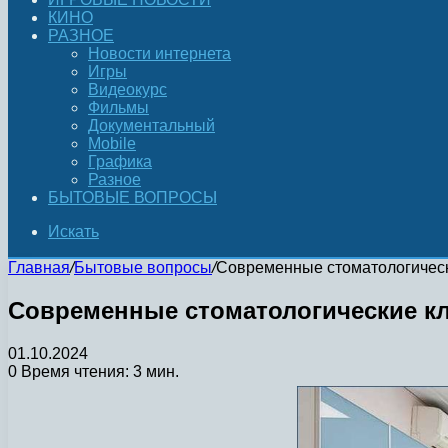
КИНО
РАЗНОЕ
Новости интернета
Игры
Видеокурс
Фильмы
Документальный
Mobile
Графика
Разное
БЫТОВЫЕ ВОПРОСЫ
Искать
Главная
/
Бытовые вопросы
/
Современные стоматологическ
Современные стоматологические к
01.10.2024
0
Время чтения: 3 мин.