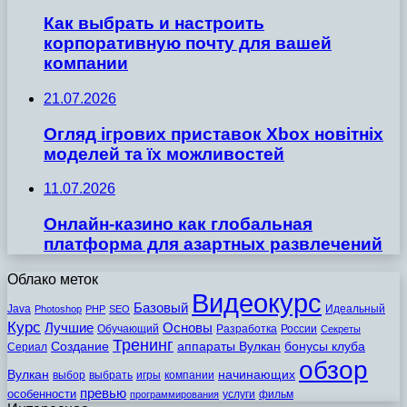
Как выбрать и настроить
корпоративную почту для вашей
компании
21.07.2026
Огляд ігрових приставок Xbox новітніх
моделей та їх можливостей
11.07.2026
Онлайн-казино как глобальная
платформа для азартных развлечений
Облако меток
Видеокурс
Базовый
Java
Идеальный
Photoshop
PHP
SEO
Курс
Лучшие
Основы
Обучающий
Разработка
России
Секреты
Тренинг
Создание
аппараты Вулкан
бонусы клуба
Сериал
обзор
Вулкан
начинающих
выбор
выбрать
игры
компании
превью
особенности
услуги
фильм
программирования