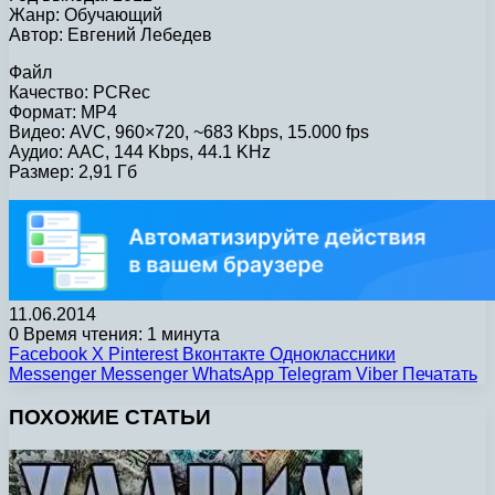
Жанр: Обучающий
Автор: Евгений Лебедев
Файл
Качество: PCRec
Формат: MP4
Видео: AVC, 960×720, ~683 Kbps, 15.000 fps
Аудио: AAC, 144 Kbps, 44.1 KHz
Размер: 2,91 Гб
11.06.2014
0
Время чтения: 1 минута
Facebook
X
Pinterest
Вконтакте
Одноклассники
Messenger
Messenger
WhatsApp
Telegram
Viber
Печатать
ПОХОЖИЕ СТАТЬИ