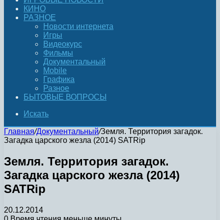
КИНО
РАЗНОЕ
Новости интернета
Игры
Видеокурс
Фильмы
Документальный
Mobile
Графика
Разное
БЫТОВЫЕ ВОПРОСЫ
Искать
Главная
/
Документальный
/
Земля. Территория загадок.
Загадка царского жезла (2014) SATRip
Земля. Территория загадок.
Загадка царского жезла (2014)
SATRip
20.12.2014
0
Время чтения меньше минуты