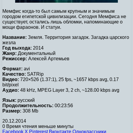
Мемфис когда-то был самым крупным и значимым
городом египетской цивилизации. Сегодня Мемфиса не
существует, остались лишь обломки, напоминающие о
мощи фараонов. И статуи.
Название:
Земля. Территория загадок. Загадка царского
жезла
Год выхода:
2014
Жанр:
Документальный
Режиссер:
Алексей Артемьев
Формат:
avi
Качество:
SATRip
Видео:
720×526 (1.37:1), 25 fps, ~1657 kbps avg, 0.17
bit/pixel
Аудио:
48 kHz, MPEG Layer 3, 2 ch, ~128.00 kbps avg
Язык:
русский
Продолжительность:
00:23:56
Размер:
308 Mb
20.12.2014
0
Время чтения меньше минуты
Facebook
X
Pinterest
Вконтакте
Одноклассники