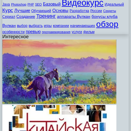
Видеокурс
Базовый
Java
Идеальный
Photoshop
PHP
SEO
Курс
Лучшие
Основы
Обучающий
Разработка
России
Секреты
Тренинг
Создание
аппараты Вулкан
бонусы клуба
Сериал
обзор
Вулкан
начинающих
выбор
выбрать
игры
компании
превью
особенности
услуги
фильм
программирования
Интересное