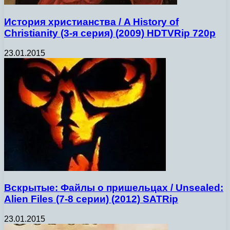
История христианства / A History of
Christianity (3-я серия) (2009) HDTVRip 720p
23.01.2015
Вскрытые: Файлы о пришельцах / Unsealed:
Alien Files (7-8 серии) (2012) SATRip
23.01.2015