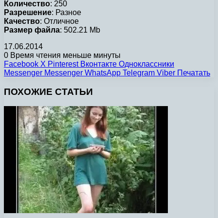
Количество
: 250
Разрешение
: Разное
Качество
: Отличное
Размер файла
: 502.21 Mb
17.06.2014
0
Время чтения меньше минуты
Facebook
X
Pinterest
Вконтакте
Одноклассники
Messenger
Messenger
WhatsApp
Telegram
Viber
Печатать
ПОХОЖИЕ СТАТЬИ