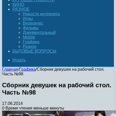
КИНО
РАЗНОЕ
Новости интернета
Игры
Видеокурс
Фильмы
Документальный
Mobile
Графика
Разное
БЫТОВЫЕ ВОПРОСЫ
Искать
Главная
/
Графика
/
Сборник девушек на рабочий стол.
Часть №98
Сборник девушек на рабочий стол.
Часть №98
17.06.2014
0
Время чтения меньше минуты