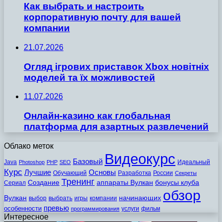
Как выбрать и настроить
корпоративную почту для вашей
компании
21.07.2026
Огляд ігрових приставок Xbox новітніх
моделей та їх можливостей
11.07.2026
Онлайн-казино как глобальная
платформа для азартных развлечений
Облако меток
Видеокурс
Базовый
Java
Идеальный
Photoshop
PHP
SEO
Курс
Лучшие
Основы
Обучающий
Разработка
России
Секреты
Тренинг
Создание
аппараты Вулкан
бонусы клуба
Сериал
обзор
Вулкан
начинающих
выбор
выбрать
игры
компании
превью
особенности
услуги
фильм
программирования
Интересное