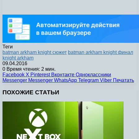
Теги
batman arkham knight сюжет
batman arkham knight финал
knight arkham
09.04.2016
0
Время чтения: 2 мин.
Facebook
X
Pinterest
Вконтакте
Одноклассники
Messenger
Messenger
WhatsApp
Telegram
Viber
Печатать
ПОХОЖИЕ СТАТЬИ