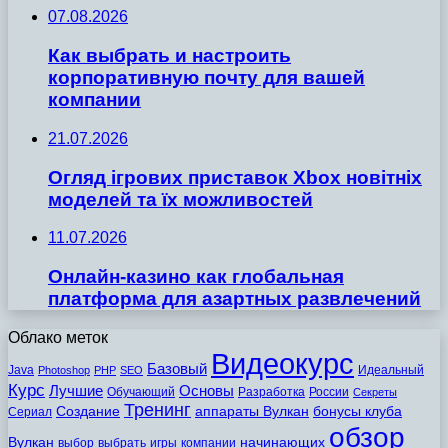
07.08.2026
Как выбрать и настроить
корпоративную почту для вашей
компании
21.07.2026
Огляд ігрових приставок Xbox новітніх
моделей та їх можливостей
11.07.2026
Онлайн-казино как глобальная
платформа для азартных развлечений
Облако меток
Видеокурс
Базовый
Java
Идеальный
Photoshop
PHP
SEO
Курс
Лучшие
Основы
Обучающий
Разработка
России
Секреты
Тренинг
Создание
аппараты Вулкан
бонусы клуба
Сериал
обзор
Вулкан
начинающих
выбор
выбрать
игры
компании