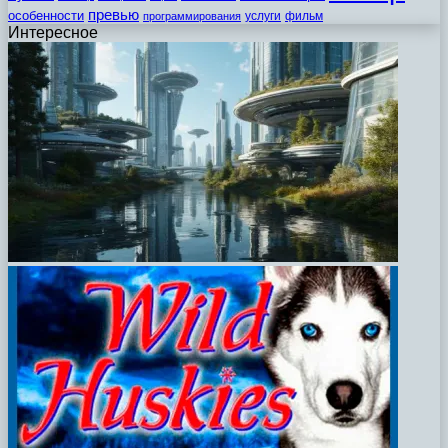
превью
особенности
услуги
фильм
программирования
Интересное