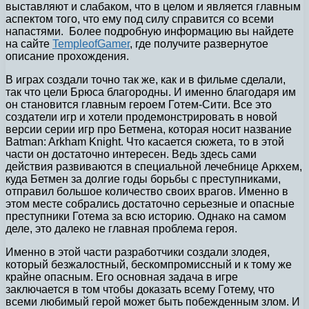
выставляют и слабаком, что в целом и является главным
аспектом того, что ему под силу справится со всеми
напастями. Более подробную информацию вы найдете
на сайте
TempleofGamer
, где получите развернутое
описание прохождения.
В играх создали точно так же, как и в фильме сделали,
так что цели Брюса благородны. И именно благодаря им
он становится главным героем Готем-Сити. Все это
создатели игр и хотели продемонстрировать в новой
версии серии игр про Бетмена, которая носит название
Batman: Arkham Knight. Что касается сюжета, то в этой
части он достаточно интересен. Ведь здесь сами
действия развиваются в специальной лечебнице Аркхем,
куда Бетмен за долгие годы борьбы с преступниками,
отправил большое количество своих врагов. Именно в
этом месте собрались достаточно серьезные и опасные
преступники Готема за всю историю. Однако на самом
деле, это далеко не главная проблема героя.
Именно в этой части разработчики создали злодея,
который безжалостный, бескомпромиссный и к тому же
крайне опасным. Его основная задача в игре
заключается в том чтобы доказать всему Готему, что
всеми любимый герой может быть побежденным злом. И