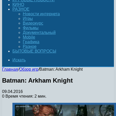
КИНО
РАЗНОЕ
Новости интернета
Игры
Видеокурс
Фильмы
Документальный
Mobile
Графика
Разное
БЫТОВЫЕ ВОПРОСЫ
Искать
Главная
/
Обзор игр
/
Batman: Arkham Knight
Batman: Arkham Knight
09.04.2016
0
Время чтения: 2 мин.