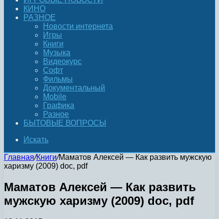
КИНО
РАЗНОЕ
Новости интернета
Игры
Книги
Музыка
Видеокурс
Софт
Фильмы
Документальный
Mobile
Графика
Разное
БЫТОВЫЕ ВОПРОСЫ
Искать
Главная
/
Книги
/
Маматов Алексей — Как развить мужскую
харизму (2009) doc, pdf
Маматов Алексей — Как развить
мужскую харизму (2009) doc, pdf