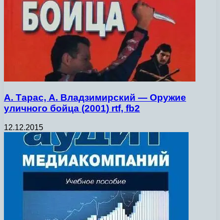
А. Тарас, А. Владзимирский — Оружие
уличного бойца (2001) rtf, fb2
12.12.2015