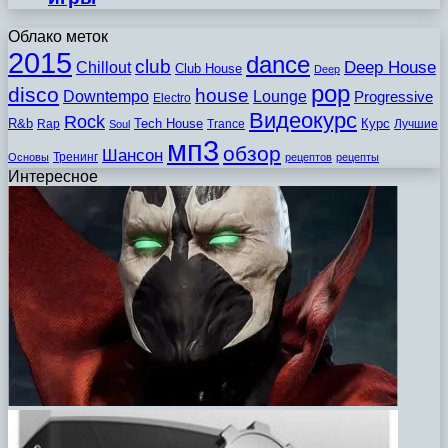
Облако меток
2015
dance
club
Chillout
Deep House
Club House
Deep
pop
disco
house
Downtempo
Lounge
Progressive
Electro
Видеокурс
Rock
R&b
Tech House
Курс
Rap
Trance
Лучшие
Soul
мп3
обзор
Шансон
Тренинг
Основы
рецептов
рецепты
Интересное