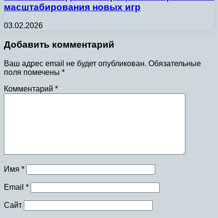
масштабирования новых игр
03.02.2026
Добавить комментарий
Ваш адрес email не будет опубликован.
Обязательные
поля помечены
*
Комментарий
*
Имя
*
Email
*
Сайт