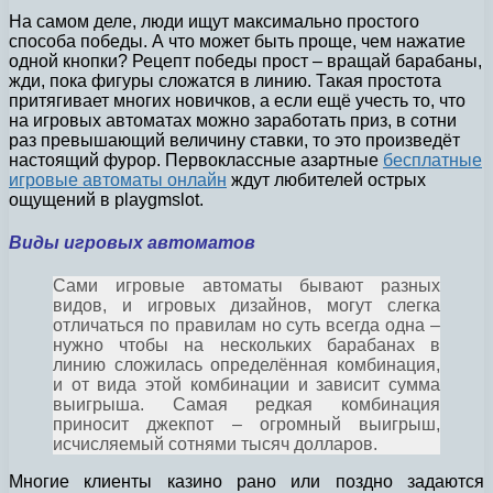
На самом деле, люди ищут максимально простого
способа победы. А что может быть проще, чем нажатие
одной кнопки? Рецепт победы прост – вращай барабаны,
жди, пока фигуры сложатся в линию. Такая простота
притягивает многих новичков, а если ещё учесть то, что
на игровых автоматах можно заработать приз, в сотни
раз превышающий величину ставки, то это произведёт
настоящий фурор. Первоклассные азартные
бесплатные
игровые автоматы онлайн
ждут
любителей острых
ощущений в playgmslot.
Виды игровых автоматов
Сами игровые автоматы бывают разных
видов, и игровых дизайнов, могут слегка
отличаться по правилам но суть всегда одна –
нужно чтобы на нескольких барабанах в
линию сложилась определённая комбинация,
и от вида этой комбинации и зависит сумма
выигрыша. Самая редкая комбинация
приносит джекпот – огромный выигрыш,
исчисляемый сотнями тысяч долларов.
Многие клиенты казино рано или поздно задаются