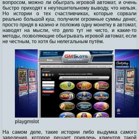
вопросом, можно ли обыграть игровой автомат, и очень
быстро приходят к неутешительному выводу, что нельзя.
Но истории о тех счастливчиках, которые сорвали
реально большой куш, получили огромные суммы денег,
просто придя в казино и положив одну монетку в автомат,
наводят на мысли, что дело тут не чисто, и какие-то
методы, позволяющие обыгрывать игровой автомат, если
не честным, то хотя бы нелегальным путём.
playgmslot
На самом деле, такие истории либо выдумка самого
заведения, которое решает привлечь клиентов такой