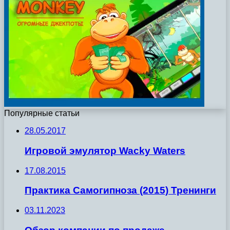
Популярные статьи
28.05.2017
Игровой эмулятор Wacky Waters
17.08.2015
Практика Самогипноза (2015) Тренинги
03.11.2023