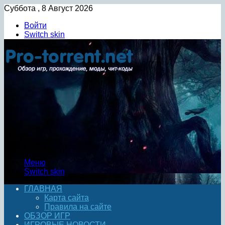
Суббота , 8 Август 2026
Войти
Switch skin
Меню
Switch skin
ГЛАВНАЯ
Карта сайта
Правила на сайте
ОБЗОР ИГР
ИГРОВЫЕ НОВОСТИ