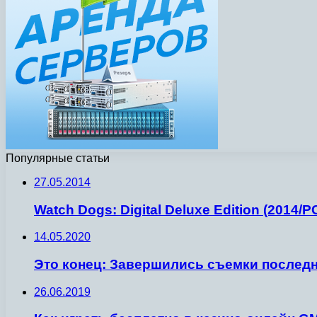
Популярные статьи
27.05.2014
Watch Dogs: Digital Deluxe Edition (2014/
14.05.2020
Это конец: Завершились съемки послед
26.06.2019