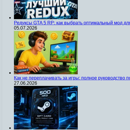
Редуксы GTA 5 RP: как выбрать оптимальный мод д
05.07.2026
Как не переплачивать за игры: полное руководство 
27.06.2026