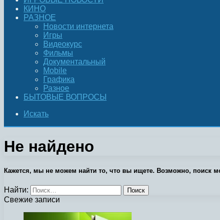
КИНО
РАЗНОЕ
Новости интернета
Игры
Видеокурс
Фильмы
Документальный
Mobile
Графика
Разное
БЫТОВЫЕ ВОПРОСЫ
Искать
Не найдено
Кажется, мы не можем найти то, что вы ищете. Возможно, поиск м
Найти:
Свежие записи