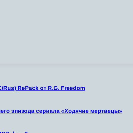
PC/Rus) RePack от R.G. Freedom
него эпизода сериала «Ходячие мертвецы»