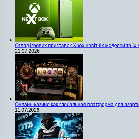
Огляд ігрових приставок Xbox новітніх моделей та ї
21.07.2026
Онлайн-казино как глобальная платформа для азарт
11.07.2026