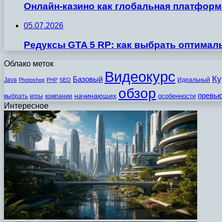
Онлайн-казино как глобальная платформ
05.07.2026
Редуксы GTA 5 RP: как выбрать оптима
Облако меток
Видеокурс
Ку
Базовый
Java
Идеальный
Photoshop
PHP
SEO
обзор
превь
начинающих
особенности
выбрать
игры
компании
Интересное