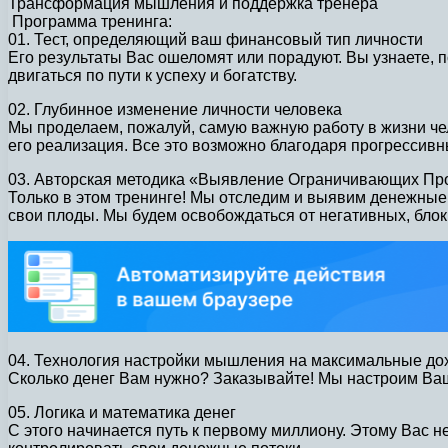
Трансформация мышления и поддержка тренера
Программа тренинга:
01. Тест, определяющий ваш финансовый тип личности
Его результаты Вас ошеломят или порадуют. Вы узнаете, п
двигаться по пути к успеху и богатству.
02. Глубинное изменение личности человека
Мы проделаем, пожалуй, самую важную работу в жизни чел
его реализация. Все это возможно благодаря прогрессивн
03. Авторская методика «Выявление Ограничивающих Пр
Только в этом тренинге! Мы отследим и выявим денежные
свои плоды. Мы будем освобождаться от негативных, бло
04. Технология настройки мышления на максимальные д
Сколько денег Вам нужно? Заказывайте! Мы настроим Ваш
05. Логика и математика денег
С этого начинается путь к первому миллиону. Этому Вас 