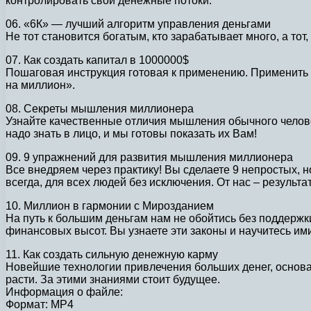
контролировать свои денежные потоки.
06. «6К» — лучший алгоритм управления деньгами
Не тот становится богатым, кто зарабатывает много, а то
07. Как создать капитал в 1000000$
Пошаговая инструкция готовая к применению. Применить 
на миллион».
08. Секреты мышления миллионера
Узнайте качественные отличия мышления обычного челове
надо знать в лицо, и мы готовы показать их Вам!
09. 9 упражнений для развития мышления миллионера
Все внедряем через практику! Вы сделаете 9 непростых,
всегда, для всех людей без исключения. От нас – результат
10. Миллион в гармонии с Мирозданием
На путь к большим деньгам нам не обойтись без поддерж
финансовых высот. Вы узнаете эти законы и научитесь ими
11. Как создать сильную денежную карму
Новейшие технологии привлечения больших денег, основа
расти. За этими знаниями стоит будущее.
Информация о файле:
Формат: MP4