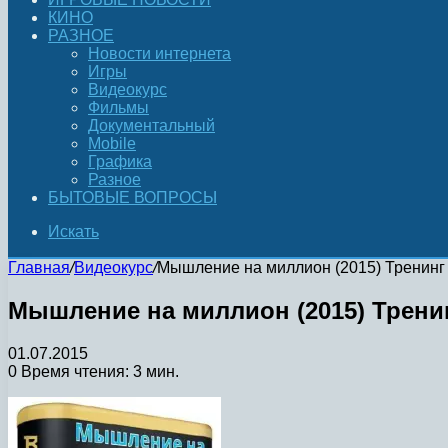
КИНО
РАЗНОЕ
Новости интернета
Игры
Видеокурс
Фильмы
Документальный
Mobile
Графика
Разное
БЫТОВЫЕ ВОПРОСЫ
Искать
Главная
/
Видеокурс
/
Мышление на миллион (2015) Тренинг
Мышление на миллион (2015) Трени
01.07.2015
0
Время чтения: 3 мин.