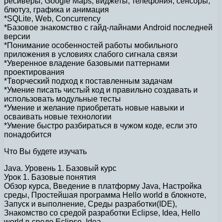
ресиверы, Google Maps, виджеты, телефония, сенсоры,
блютуз, графика и анимация
*SQLite, Web, Concurrency
*Базовое знакомство с гайд-лайнами Android последней
версии
*Понимание особенностей работы мобильного
приложения в условиях слабого сигнала связи
*Уверенное владение базовыми паттернами
проектирования
*Творческий подход к поставленным задачам
*Умение писать чистый код и правильно создавать и
использовать модульные тесты
*Умение и желание приобретать новые навыки и
осваивать новые технологии
*Умение быстро разбираться в чужом коде‚ если это
понадобится
Что Вы будете изучать
Java. Уровень 1. Базовый курс
Урок 1. Базовые понятия
Обзор курса, Введение в платформу Java, Настройка
среды, Простейшая программа Hello world в блокноте,
Запуск и выполнение, Среды разработки(IDE),
Знакомство со средой разработки Eclipse, Idea, Hello
world в среде Eclipse, Idea