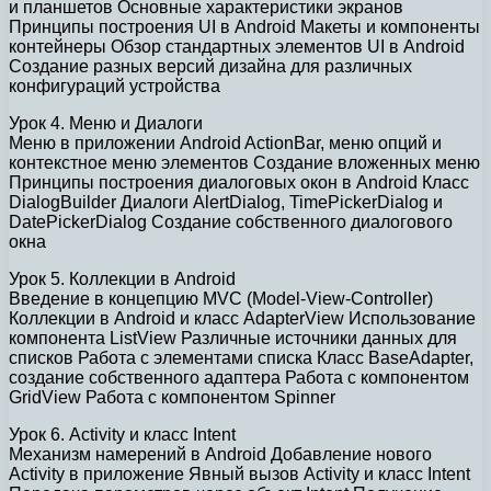
и планшетов Основные характеристики экранов
Принципы построения UI в Android Макеты и компоненты
контейнеры Обзор стандартных элементов UI в Android
Создание разных версий дизайна для различных
конфигураций устройства
Урок 4. Меню и Диалоги
Меню в приложении Android ActionBar, меню опций и
контекстное меню элементов Создание вложенных меню
Принципы построения диалоговых окон в Android Класс
DialogBuilder Диалоги AlertDialog, TimePickerDialog и
DatePickerDialog Создание собственного диалогового
окна
Урок 5. Коллекции в Android
Введение в концепцию MVC (Model-View-Controller)
Коллекции в Android и класс AdapterView Использование
компонента ListView Различные источники данных для
списков Работа с элементами списка Класс BaseAdapter,
создание собственного адаптера Работа с компонентом
GridView Работа с компонентом Spinner
Урок 6. Activity и класс Intent
Механизм намерений в Android Добавление нового
Activity в приложение Явный вызов Activity и класс Intent