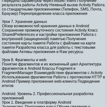
Передача параметров через объект Intent Получение
результата работы Activity Неявный вызов Activity Работа
со стандартными приложениями (Телефон, SMS, Почта,
Браузер) Переопределение класса приложения
Урок 7. Хранение данных
Обзор возможностей хранения данных в Android
Сохранение промежуточного состояния Activity Класс
SharedPreferences и настройки приложения Работа с
внутренней (защищенной) памятью Получения
состояния карты памяти Работа с файлами на карте
памяти Разработка класса для работы с текстовыми
файлами Активы приложения и Raw ресурсы
Урок 8. Фрагменты и web
Понятие фрагментов и их жизненный цикл Архитектура
фрагментов в Android Классы Fragment и
FragmentManager Взаимодействие фрагментов с Activity
Использование фрагментов Работа с протоколом HTTP в
Android Пример приложения web-клиента Подведение
итогов
Android. Уровень 2. Профессиональная разработка
приложений
Урок 1. Введение в платформу Android
Знакомство. Программа курса Общие сведения о