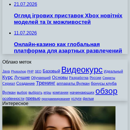
21.07.2026
Огляд ігрових приставок Xbox новітніх
моделей та їх можливостей
11.07.2026
Онлайн-казино как глобальная
платформа для азартных развлечений
Облако меток
Видеокурс
Базовый
Java
Идеальный
Photoshop
PHP
SEO
Курс
Лучшие
Основы
Обучающий
Разработка
России
Секреты
Тренинг
Создание
аппараты Вулкан
бонусы клуба
Сериал
обзор
Вулкан
начинающих
выбор
выбрать
игры
компании
превью
особенности
услуги
фильм
программирования
Интересное