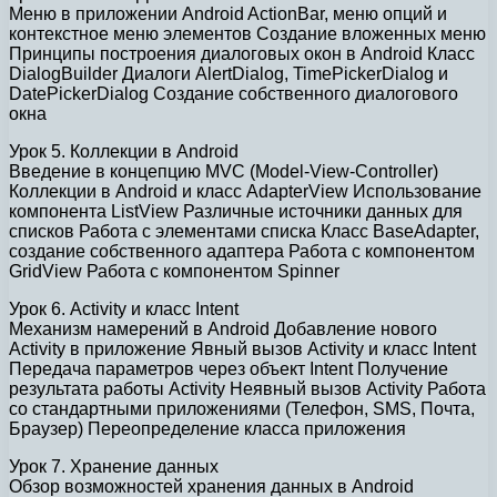
Меню в приложении Android ActionBar, меню опций и
контекстное меню элементов Создание вложенных меню
Принципы построения диалоговых окон в Android Класс
DialogBuilder Диалоги AlertDialog, TimePickerDialog и
DatePickerDialog Создание собственного диалогового
окна
Урок 5. Коллекции в Android
Введение в концепцию MVC (Model-View-Controller)
Коллекции в Android и класс AdapterView Использование
компонента ListView Различные источники данных для
списков Работа с элементами списка Класс BaseAdapter,
создание собственного адаптера Работа с компонентом
GridView Работа с компонентом Spinner
Урок 6. Activity и класс Intent
Механизм намерений в Android Добавление нового
Activity в приложение Явный вызов Activity и класс Intent
Передача параметров через объект Intent Получение
результата работы Activity Неявный вызов Activity Работа
со стандартными приложениями (Телефон, SMS, Почта,
Браузер) Переопределение класса приложения
Урок 7. Хранение данных
Обзор возможностей хранения данных в Android