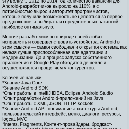
эту волну. С 2012 по 2014 год количество вакансий для
Android-разработчиков выросло на 110%, а с
потребностью вырос и авторитет программистов,
которые получили возможность не цепляться за первое
предложение, а выбирать из предложенных вакансий
наиболее оптимальную.
Многие разработчики по природе своей любят
исправлять и совершенствовать устройства. Android в
этом смысле — самая свободная и открытая система, как
нельзя лучше приспособленная для адаптации и
модернизации. Да и процесс запуска собственного
приложения в Google Play обходится дешевле и
осуществляется проще, чем у конкурентов.
Ключевые навыки:
*Знание Java Core
*Знание Android SDK
*Опыт работы в IntelliJ IDEA, Eclipse, Android Studio
*Опыт разработки Android-приложений на Java
*Опыт работы с XML, JSON, HTTP, sockets
*Знание Android API, понимание архитектуры Android,
пользовательский интерфейс, меню, диалоги, ресурсы,
logcat, MVC
*Intents, Fragments, Контент-провайдеры, бродкаст-