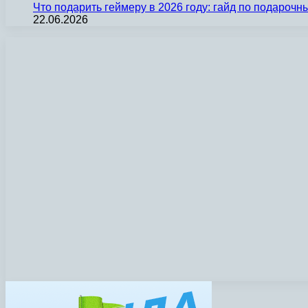
Что подарить геймеру в 2026 году: гайд по подароч
22.06.2026