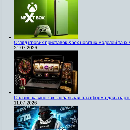
Огляд ігрових приставок Xbox новітніх моделей та ї
21.07.2026
Онлайн-казино как глобальная платформа для азарт
11.07.2026