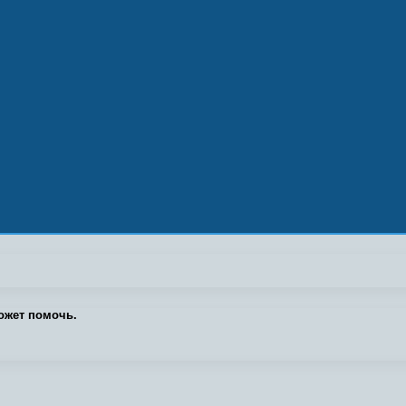
ожет помочь.