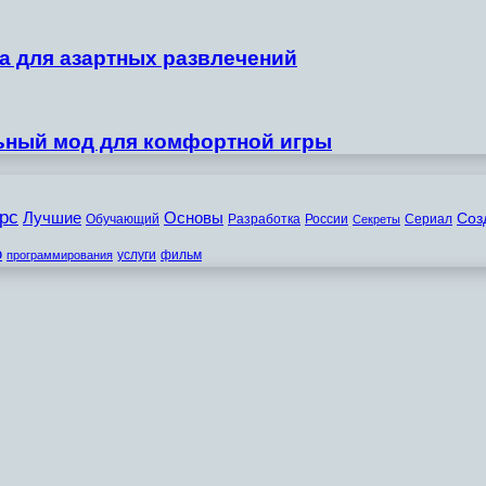
а для азартных развлечений
льный мод для комфортной игры
рс
Лучшие
Основы
Соз
Обучающий
Разработка
России
Сериал
Секреты
ю
услуги
фильм
программирования