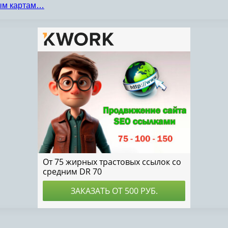
ным картам…