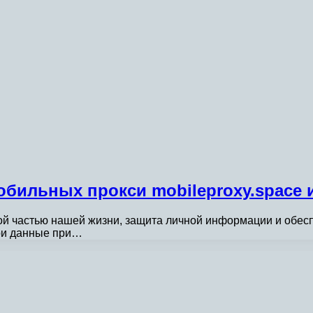
бильных прокси mobileproxy.space 
ой частью нашей жизни, защита личной информации и обесп
ои данные при…