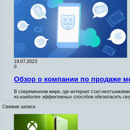
19.07.2023
0
Обзор о компании по продаже мо
В современном мире, где интернет стал неотъемлем
из наиболее эффективных способов обезопасить св
Свежие записи