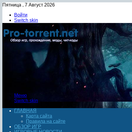
Пятница , 7 Август 2026
Войти
Switch skin
Меню
Switch skin
ГЛАВНАЯ
Карта сайта
Правила на сайте
ОБЗОР ИГР
ИГРОВЫЕ НОВОСТИ