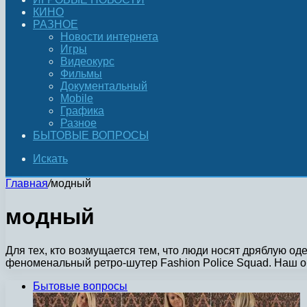
КИНО
РАЗНОЕ
Новости интернета
Игры
Видеокурс
Фильмы
Документальный
Mobile
Графика
Разное
БЫТОВЫЕ ВОПРОСЫ
Искать
Главная
/
модный
модный
Для тех, кто возмущается тем, что люди носят дряблую о
феноменальный ретро-шутер Fashion Police Squad. Наш 
Бытовые вопросы