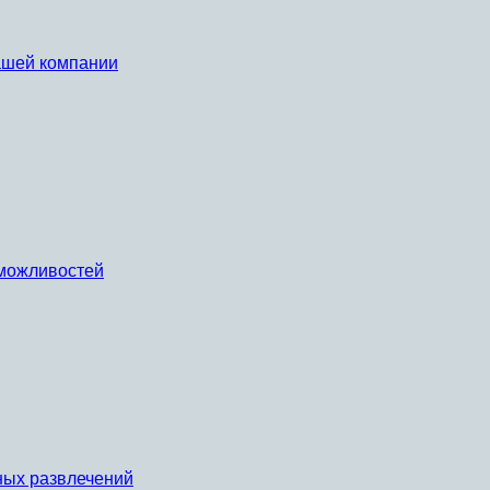
вашей компании
х можливостей
ных развлечений