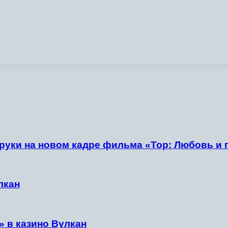
руки на новом кадре фильма «Тор: Любовь и 
лкан
» в казино Вулкан