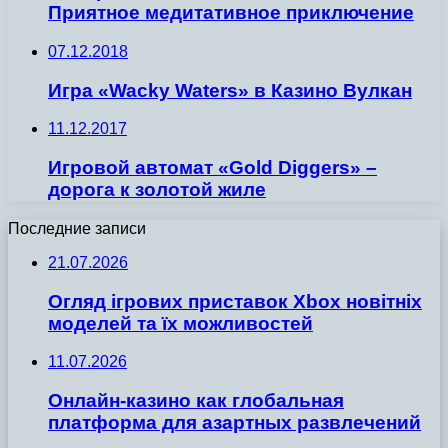
Приятное медитативное приключение
07.12.2018
Игра «Wacky Waters» в Казино Вулкан
11.12.2017
Игровой автомат «Gold Diggers» –
дорога к золотой жиле
Последние записи
21.07.2026
Огляд ігрових приставок Xbox новітніх
моделей та їх можливостей
11.07.2026
Онлайн-казино как глобальная
платформа для азартных развлечений