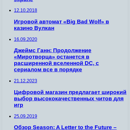
12.10.2018
Игровой автомат «Big Bad Wolf» в
казино Вулкан
16.09.2020
Джеймс Ганн: Продолжение
«Миротворца» останется в
расширенной вселенной DC, с
сериалом все в порядке
21.12.2023
Цифровой магазин предлагает широкий
выбор высококачественных читов для
игр
25.09.2019
Обзор Season: A Letter to the Future –