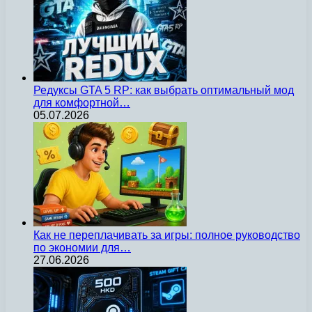
Редуксы GTA 5 RP: как выбрать оптимальный мод
для комфортной…
05.07.2026
Как не переплачивать за игры: полное руководство
по экономии для…
27.06.2026