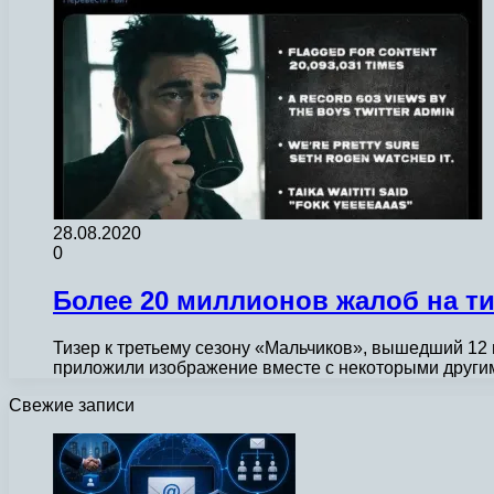
28.08.2020
0
Более 20 миллионов жалоб на т
Тизер к третьему сезону «Мальчиков», вышедший 12 
приложили изображение вместе с некоторыми друг
Свежие записи