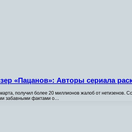
изер «Пацанов»: Авторы сериала рас
марта, получил более 20 миллионов жалоб от нетизенов. С
ими забавными фактами о…