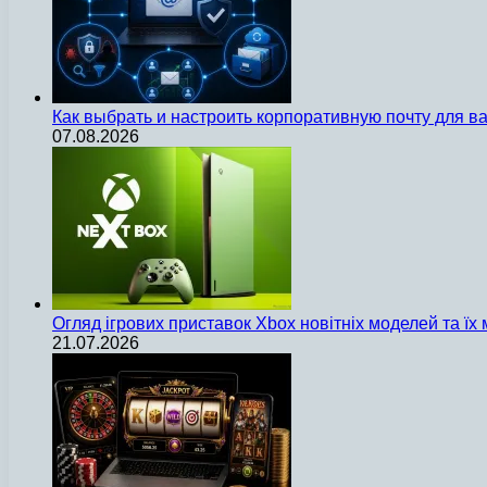
Как выбрать и настроить корпоративную почту для 
07.08.2026
Огляд ігрових приставок Xbox новітніх моделей та ї
21.07.2026