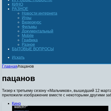
КИНО
РАЗНОЕ
Новости интернета
Игры
Видеокурс
Фильмы
Документальный
Mobile
Графика
Разное
БЫТОВЫЕ ВОПРОСЫ
Искать
Главная
/
пацанов
пацанов
Тизер к третьему сезону «Мальчиков», вышедший 12 марта
приложили изображение вместе с некоторыми другими з
Кино