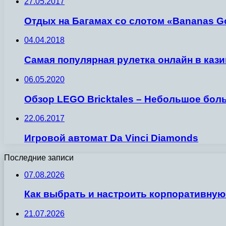
27.05.2017
Отдых на Багамах со слотом «Bananas 
04.04.2018
Самая популярная рулетка онлайн в каз
06.05.2020
Обзор LEGO Bricktales – Небольшое бо
22.06.2017
Игровой автомат Da Vinci Diamonds
Последние записи
07.08.2026
Как выбрать и настроить корпоративную
21.07.2026