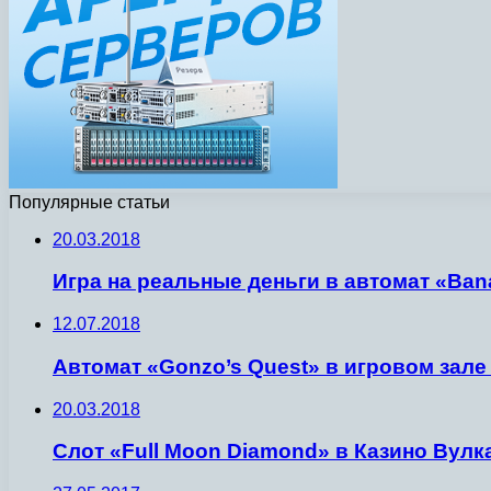
Популярные статьи
20.03.2018
Игра на реальные деньги в автомат «Ba
12.07.2018
Автомат «Gonzo’s Quest» в игровом зале
20.03.2018
Слот «Full Moon Diamond» в Казино Вулк