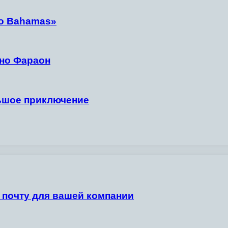
Go Bahamas»
ино Фараон
льшое приключение
 почту для вашей компании