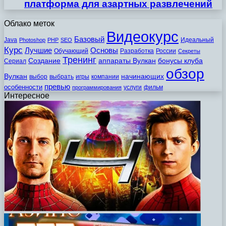
платформа для азартных развлечений
Облако меток
Видеокурс
Базовый
Java
Идеальный
Photoshop
PHP
SEO
Курс
Лучшие
Основы
Обучающий
Разработка
России
Секреты
Тренинг
Создание
аппараты Вулкан
бонусы клуба
Сериал
обзор
Вулкан
начинающих
выбор
выбрать
игры
компании
превью
особенности
услуги
фильм
программирования
Интересное