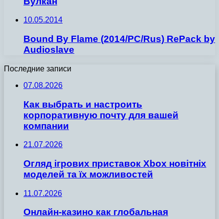
Вулкан
10.05.2014
Bound By Flame (2014/PC/Rus) RePack by
Audioslave
Последние записи
07.08.2026
Как выбрать и настроить
корпоративную почту для вашей
компании
21.07.2026
Огляд ігрових приставок Xbox новітніх
моделей та їх можливостей
11.07.2026
Онлайн-казино как глобальная