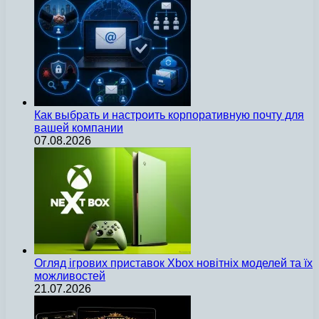
Как выбрать и настроить корпоративную почту для
вашей компании
07.08.2026
Огляд ігрових приставок Xbox новітніх моделей та їх
можливостей
21.07.2026