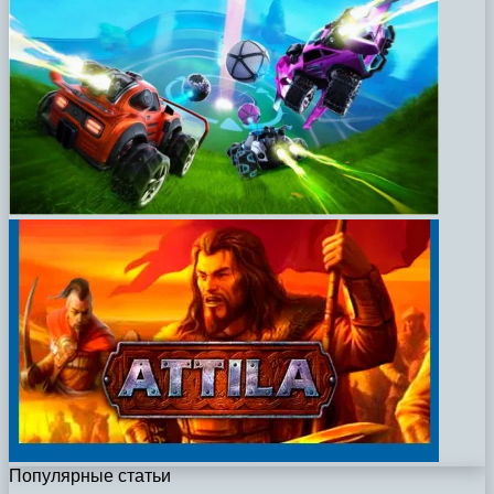
Популярные статьи