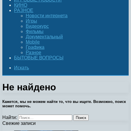
КИНО
РАЗНОЕ
Новости интернета
Игры
Видеокурс
Фильмы
Документальный
Mobile
Графика
Разное
БЫТОВЫЕ ВОПРОСЫ
Искать
Не найдено
Кажется, мы не можем найти то, что вы ищете. Возможно, поиск
может помочь.
Найти:
Свежие записи