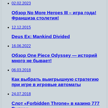
02.02.2023
Обзор No More Heroes III – игра года!
Франшиза столетия!
12.12.2015
Deus Ex: Mankind Divided
16.06.2022
Обзор One Piece Odyssey — историй
много не бывает!
06.03.2018
Как выбрать выигрышную стратегию
при игре в игровые автоматы
24.07.2018
Слот «Forbidden Throne» в казино 777