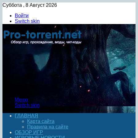
Суббота , 8 Август 2026
Войти
Switch skin
Меню
Switch skin
ГЛАВНАЯ
Карта сайта
Правила на сайте
ОБЗОР ИГР
ИГРОВЫЕ НОВОСТИ