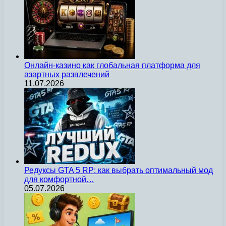
Онлайн-казино как глобальная платформа для
азартных развлечений
11.07.2026
Редуксы GTA 5 RP: как выбрать оптимальный мод
для комфортной…
05.07.2026