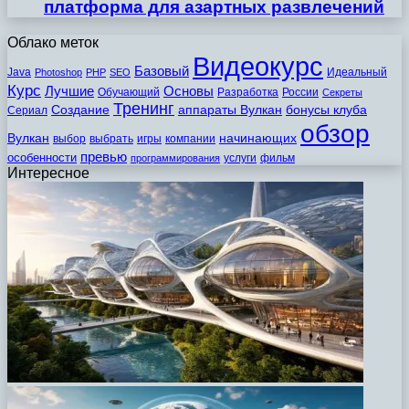
платформа для азартных развлечений
Облако меток
Видеокурс
Базовый
Java
Идеальный
Photoshop
PHP
SEO
Курс
Лучшие
Основы
Обучающий
Разработка
России
Секреты
Тренинг
Создание
аппараты Вулкан
бонусы клуба
Сериал
обзор
Вулкан
начинающих
выбор
выбрать
игры
компании
превью
особенности
услуги
фильм
программирования
Интересное