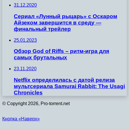
31.12.2020
Сериал «Лунный рыцарь» с Оскаром
Айзеком завершится в среду —
финальный трейлер
25.01.2023
Обзор God of Riffs – ритм-игра для
самых брутальных
23.11.2020
Netflix определилась с датой релиза
мультсериала Samurai Rabbit: The Usagi
Chronicles
© Copyright 2026, Pro-torrent.net
Кнопка «Наверх»