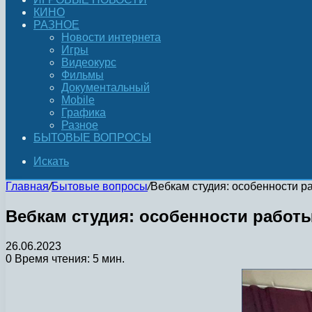
КИНО
РАЗНОЕ
Новости интернета
Игры
Видеокурс
Фильмы
Документальный
Mobile
Графика
Разное
БЫТОВЫЕ ВОПРОСЫ
Искать
Главная
/
Бытовые вопросы
/
Вебкам студия: особенности р
Вебкам студия: особенности работ
26.06.2023
0
Время чтения: 5 мин.