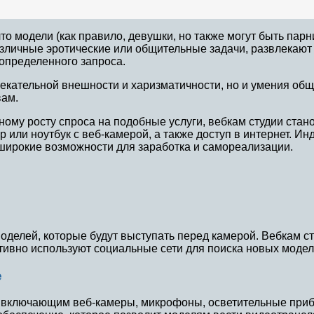
то модели (как правило, девушки, но также могут быть пар
личные эротические или общительные задачи, развлекают а
определенного запроса.
лекательной внешности и харизматичности, но и умения об
вам.
ному росту спроса на подобные услуги, вебкам студии ста
 или ноутбук с веб-камерой, а также доступ в интернет. И
 широкие возможности для заработка и самореализации.
моделей, которые будут выступать перед камерой. Вебкам 
тивно используют социальные сети для поиска новых модел
е
 включающим веб-камеры, микрофоны, осветительные приб