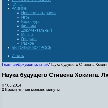
КИНО
РАЗНОЕ
Новости интернета
Игры
Видеокурс
Фильмы
Документальный
Mobile
Графика
Разное
БЫТОВЫЕ ВОПРОСЫ
Искать
Главная
/
Документальный
/
Наука будущего Стивена Хокинга.
Наука будущего Стивена Хокинга. Люд
07.05.2014
0
Время чтения меньше минуты