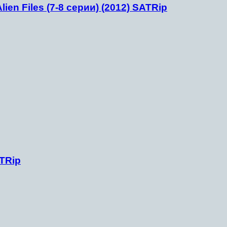
en Files (7-8 серии) (2012) SATRip
TRip