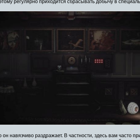
тому регулярно приходится сбрасывать добычу в специальны
т, то он навязчиво раздражает. В частности, здесь вам часто