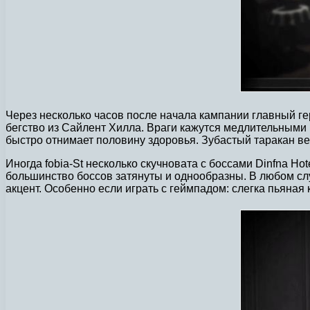
Через несколько часов после начала кампании главный гер
бегство из Сайлент Хилла. Враги кажутся медлительными 
быстро отнимает половину здоровья. Зубастый таракан вед
Иногда fobia-St несколько скучновата с боссами Dinfna Ho
большинство боссов затянуты и однообразны. В любом случ
акцент. Особенно если играть с геймпадом: слегка пьяная