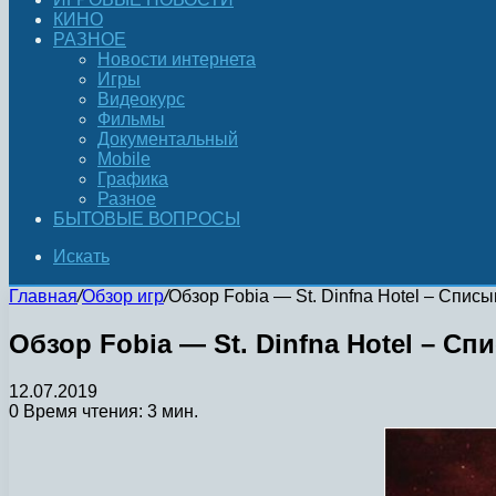
КИНО
РАЗНОЕ
Новости интернета
Игры
Видеокурс
Фильмы
Документальный
Mobile
Графика
Разное
БЫТОВЫЕ ВОПРОСЫ
Искать
Главная
/
Обзор игр
/
Обзор Fobia — St. Dinfna Hotel – Списы
Обзор Fobia — St. Dinfna Hotel – Сп
12.07.2019
0
Время чтения: 3 мин.