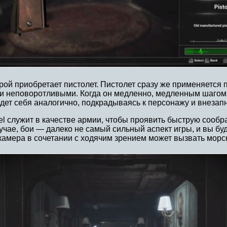
ой приобретает пистолет. Пистолет сразу же применяется пр
и неповоротливыми. Когда он медленно, медленным шагом на
ет себя аналогично, подкрадываясь к персонажу и внезапно
tel служит в качестве армии, чтобы проявить быструю сообра
ае, бои — далеко не самый сильный аспект игры, и вы буде
 камера в сочетании с ходячим зрением может вызвать морс