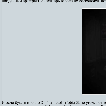
найденный артефакт. Инвентарь героев не бесконечен, поэ
И если букинг в re the Dinfna Hotel in fobia-St не утомляе