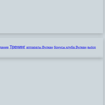
Тренинг
дание
аппараты Вулкан
бонусы клуба Вулкан
выбор