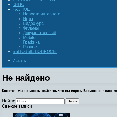
КИНО
РАЗНОЕ
Новости интернета
Игры
Видеокурс
Фильмы
Документальный
Mobile
Графика
Разное
БЫТОВЫЕ ВОПРОСЫ
Искать
Не найдено
Кажется, мы не можем найти то, что вы ищете. Возможно, поиск м
Найти:
Свежие записи