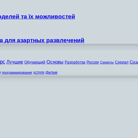
оделей та їх можливостей
а для азартных развлечений
рс
Лучшие
Основы
Соз
Обучающий
Разработка
России
Сериал
Секреты
ю
услуги
фильм
программирования