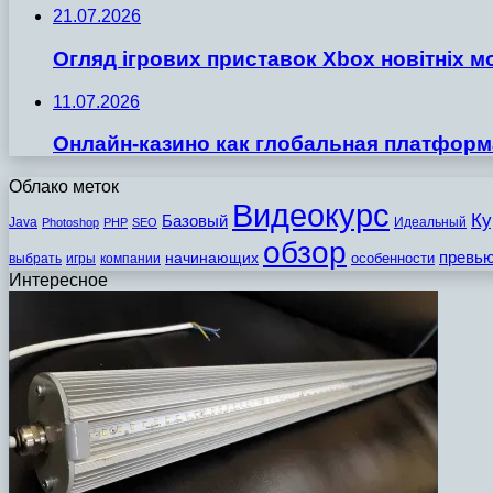
21.07.2026
Огляд ігрових приставок Xbox новітніх м
11.07.2026
Онлайн-казино как глобальная платформ
Облако меток
Видеокурс
Ку
Базовый
Java
Идеальный
Photoshop
PHP
SEO
обзор
превь
начинающих
особенности
выбрать
игры
компании
Интересное