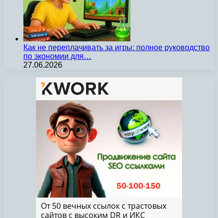
Как не переплачивать за игры: полное руководство
по экономии для…
27.06.2026