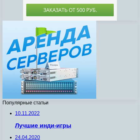
Популярные статьи
10.11.2022
Лучшие инди-игры
24.04.2020