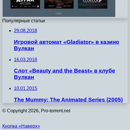
Популярные статьи
29.08.2018
Игровой автомат «Gladiator» в казино
Вулкан
16.03.2018
Слот «Beauty and the Beast» в клубе
Вулкан
10.01.2015
The Mummy: The Animated Series (2005)
© Copyright 2026, Pro-torrent.net
Кнопка «Наверх»