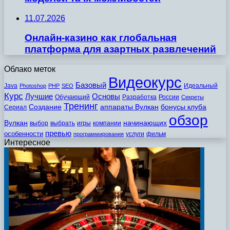
11.07.2026
Онлайн-казино как глобальная
платформа для азартных развлечений
Облако меток
Видеокурс
Базовый
Java
Идеальный
Photoshop
PHP
SEO
Курс
Лучшие
Основы
Обучающий
Разработка
России
Секреты
Тренинг
Создание
аппараты Вулкан
бонусы клуба
Сериал
обзор
Вулкан
начинающих
выбор
выбрать
игры
компании
превью
особенности
услуги
фильм
программирования
Интересное