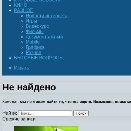
КИНО
РАЗНОЕ
Новости интернета
Игры
Видеокурс
Фильмы
Документальный
Mobile
Графика
Разное
БЫТОВЫЕ ВОПРОСЫ
Искать
Не найдено
Кажется, мы не можем найти то, что вы ищете. Возможно, поиск м
Найти:
Свежие записи