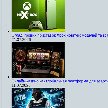
Огляд ігрових приставок Xbox новітніх моделей та ї
21.07.2026
Онлайн-казино как глобальная платформа для азарт
11.07.2026