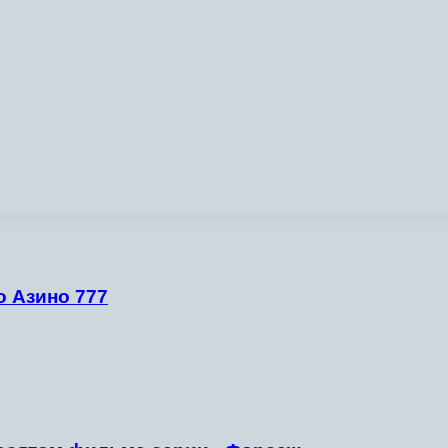
о Азино 777