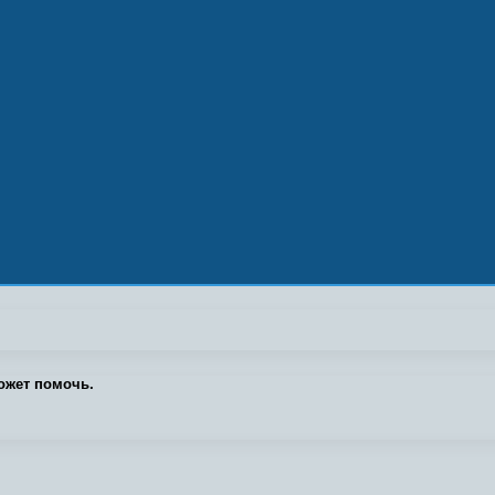
ожет помочь.