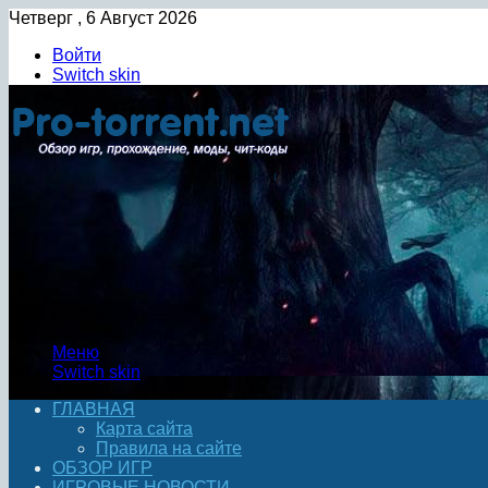
Четверг , 6 Август 2026
Войти
Switch skin
Меню
Switch skin
ГЛАВНАЯ
Карта сайта
Правила на сайте
ОБЗОР ИГР
ИГРОВЫЕ НОВОСТИ