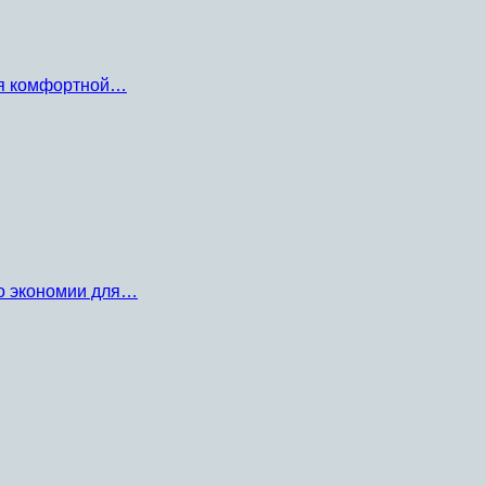
ля комфортной…
по экономии для…