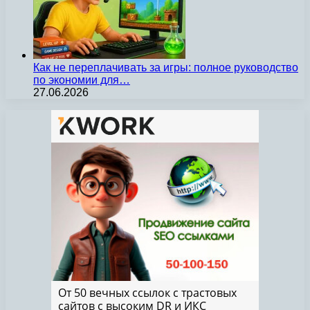
Как не переплачивать за игры: полное руководство
по экономии для…
27.06.2026