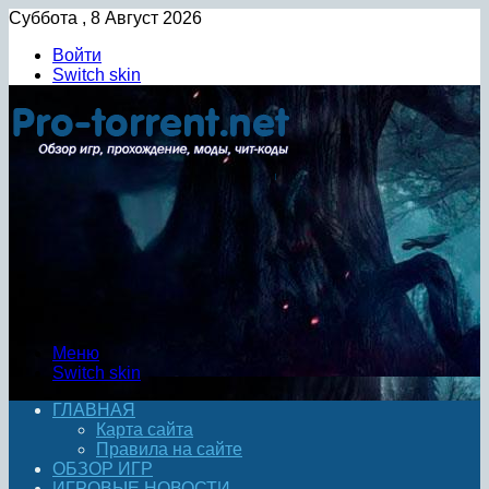
Суббота , 8 Август 2026
Войти
Switch skin
Меню
Switch skin
ГЛАВНАЯ
Карта сайта
Правила на сайте
ОБЗОР ИГР
ИГРОВЫЕ НОВОСТИ