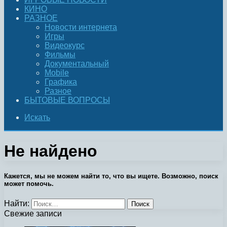
КИНО
РАЗНОЕ
Новости интернета
Игры
Видеокурс
Фильмы
Документальный
Mobile
Графика
Разное
БЫТОВЫЕ ВОПРОСЫ
Искать
Не найдено
Кажется, мы не можем найти то, что вы ищете. Возможно, поиск
может помочь.
Найти:
Свежие записи