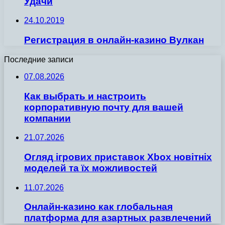
Удачи
24.10.2019
Регистрация в онлайн-казино Вулкан
Последние записи
07.08.2026
Как выбрать и настроить
корпоративную почту для вашей
компании
21.07.2026
Огляд ігрових приставок Xbox новітніх
моделей та їх можливостей
11.07.2026
Онлайн-казино как глобальная
платформа для азартных развлечений