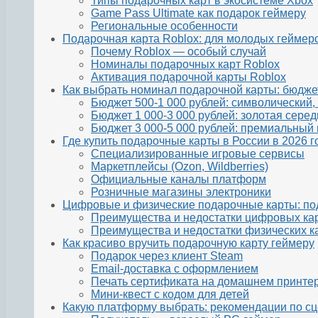
Типы подарочных карт в экосистеме Xbox
Game Pass Ultimate как подарок геймеру
Региональные особенности
Подарочная карта Roblox: для молодых геймер
Почему Roblox — особый случай
Номиналы подарочных карт Roblox
Активация подарочной карты Roblox
Как выбрать номинал подарочной карты: бюдже
Бюджет 500-1 000 рублей: символический,
Бюджет 1 000-3 000 рублей: золотая сере
Бюджет 3 000-5 000 рублей: премиальный
Где купить подарочные карты в России в 2026 г
Специализированные игровые сервисы
Маркетплейсы (Ozon, Wildberries)
Официальные каналы платформ
Розничные магазины электроники
Цифровые и физические подарочные карты: по
Преимущества и недостатки цифровых ка
Преимущества и недостатки физических к
Как красиво вручить подарочную карту геймеру
Подарок через клиент Steam
Email-доставка с оформлением
Печать сертификата на домашнем принте
Мини-квест с кодом для детей
Какую платформу выбрать: рекомендации по с