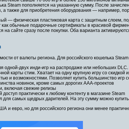
ька Steam пополняется на указанную сумму. После зачислен
, а также для приобретения оборудования — например, пор
вый — физическая пластиковая карта с защитным слоем, по
т как обычные подарочные сертификаты в красивой фирмен
ся на сайте сразу после покупки. Оба варианта активирую
m
мости от валюты региона. Для российского кошелька Stea
 одной-двух инди-игр на распродаже или небольших DLC. 
й карты стим. Хватает на одну крупную игру со скидкой и
ью и возможностями. Позволяет купить большинство игр с
инства новинок, кроме самых дорогих AAA-проектов
и, включая свежие релизы
доступ практически к любому контенту в магазине Steam
для самых щедрых дарителей. На эту сумму можно купить
А и евро, но для российского региона они менее практич