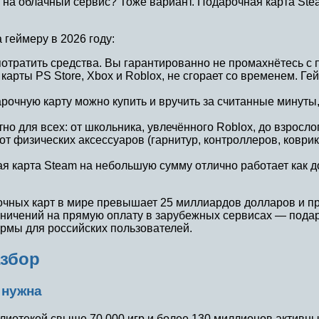
а на облачный сервис? Тоже вариант. Подарочная карта St
геймеру в 2026 году:
потратить средства. Вы гарантированно не промахнётесь с 
 карты PS Store, Xbox и Roblox, не сгорает со временем. 
чную карту можно купить и вручить за считанные минуты, 
о для всех: от школьника, увлечённого Roblox, до взрос
от физических аксессуаров (гарнитур, контроллеров, коврик
 карта Steam на небольшую сумму отлично работает как д
очных карт в мире превышает 25 миллиардов долларов и п
раничений на прямую оплату в зарубежных сервисах — пода
рмы для российских пользователей.
азбор
 нужна
лиотекой свыше 70 000 игр и более 130 миллионов активн