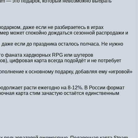
eam — это подарок, который невозможно выбрать
подарком, даже если не разбираетесь в играх
Геймер может спокойно дождаться сезонной распродажи и
даже если до праздника осталось полчаса. Не нужно
лого фаната хардкорных RPG или шутеров
ов), цифровая карта всегда подойдёт и не потребует
ополнение к основному подарку, добавляя ему «игровой»
родолжает расти ежегодно на 8-12%. В России формат
рочная карта стим зачастую остаётся единственным
ых пользователей ежемесячно. Подарочная карта Steam —