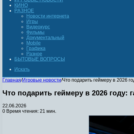
КИНО
РАЗНОЕ
Новости интернета
Игры
Видеокурс
Фильмы
Документальный
Mobile
Графика
Разное
БЫТОВЫЕ ВОПРОСЫ
Искать
Главная
/
Игровые новости
/
Что подарить геймеру в 2026 го
Что подарить геймеру в 2026 году: 
22.06.2026
0
Время чтения: 21 мин.