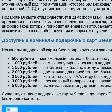
это уникальный код, при активации которого баланс кошел
дополнений (DLC), внутриигровых предметов, саундтреков
Подарочная карта стим существует в двух форматах. Пер
продаются в розничных магазинах электроники и выглядя
цифровой код, который приходит на email или отображает
исключительно в способе получения и формате вручения.
Доступные номиналы подарочных карт Stea
Номиналы подарочной карты Steam варьируются в зависи
500 рублей
— минимальный номинал. Достаточно для
1 000 рублей
— самый популярный номинал подарочно
1 500 рублей
— оптимальный баланс между стоимост
2 000 рублей
— достаточно для приобретения больш
2 500 рублей
— хватит на любую AAA-игру без скидк
3 000 рублей
— премиальный подарок, открывающий 
5 000 рублей
— максимальный стандартный номинал 
Существуют также подарочные карты Steam в долларах СШ
блокировок контента.