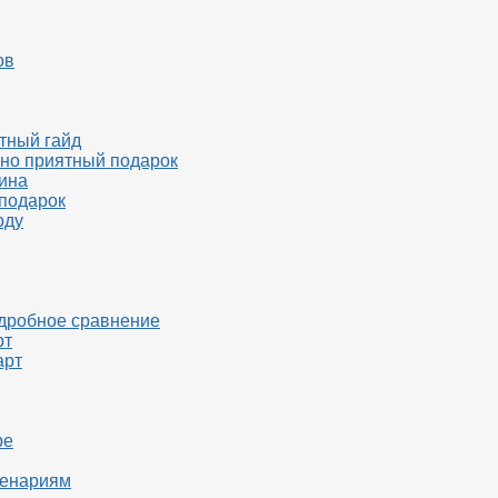
ов
тный гайд
 но приятный подарок
дина
 подарок
оду
дробное сравнение
рт
арт
ре
ценариям