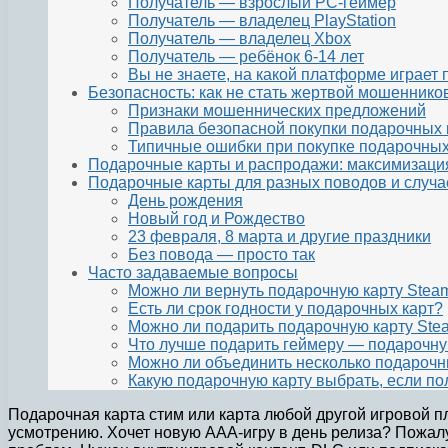
Получатель — взрослый PC-геймер
Получатель — владелец PlayStation
Получатель — владелец Xbox
Получатель — ребёнок 6-14 лет
Вы не знаете, на какой платформе играет 
Безопасность: как не стать жертвой мошеннико
Признаки мошеннических предложений
Правила безопасной покупки подарочных 
Типичные ошибки при покупке подарочных
Подарочные карты и распродажи: максимизаци
Подарочные карты для разных поводов и случа
День рождения
Новый год и Рождество
23 февраля, 8 марта и другие праздники
Без повода — просто так
Часто задаваемые вопросы
Можно ли вернуть подарочную карту Stea
Есть ли срок годности у подарочных карт?
Можно ли подарить подарочную карту Ste
Что лучше подарить геймеру — подарочну
Можно ли объединить несколько подарочн
Какую подарочную карту выбрать, если по
Подарочная карта стим или карта любой другой игровой 
усмотрению. Хочет новую AAA-игру в день релиза? Пожалу