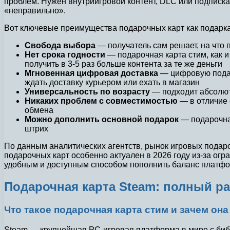
проблем. Нужен внутриигровой контент, DLC или подписк
«неправильно».
Вот ключевые преимущества подарочных карт как подарка 
Свобода выбора
— получатель сам решает, на что 
Нет срока годности
— подарочная карта стим, как и
получить в 3-5 раз больше контента за те же деньги
Мгновенная цифровая доставка
— цифровую подаро
ждать доставку курьером или ехать в магазин
Универсальность по возрасту
— подходит абсолютн
Никаких проблем с совместимостью
— в отличие 
обмена
Можно дополнить основной подарок
— подарочная
штрих
По данным аналитических агентств, рынок игровых подар
подарочных карт особенно актуален в 2026 году из-за ог
удобным и доступным способом пополнить баланс платфо
Подарочная карта Steam: полный р
Что такое подарочная карта стим и зачем она
Steam — крупнейшая PC-игровая платформа в мире с биб