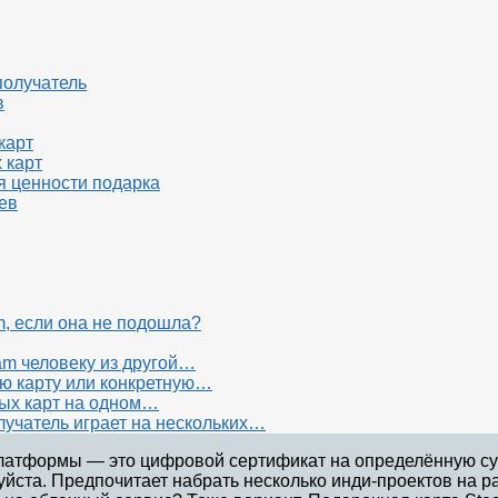
получатель
в
карт
 карт
я ценности подарка
ев
m, если она не подошла?
am человеку из другой…
ю карту или конкретную…
ых карт на одном…
лучатель играет на нескольких…
платформы — это цифровой сертификат на определённую су
йста. Предпочитает набрать несколько инди-проектов на р