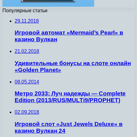
Популярные статьи
29.11.2018
Игровой автомат «Mermaid’s Pearl» в
казино Вулкан
21.02.2018
Удивительные бонусы на слоте онлайн
«Golden Planet»
08.05.2014
Метро 2033: Луч надежды — Complete
Edition (2013/RUS/MULTi9/PROPHET)
02.09.2018
Игровой слот «Just Jewels Deluxe» в
казино Вулкан 24