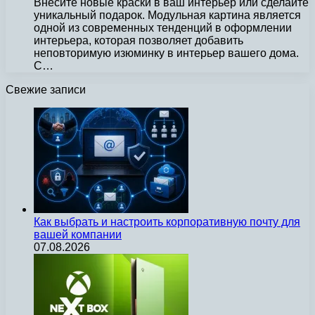
Внесите новые краски в ваш интерьер или сделайте
уникальный подарок. Модульная картина является
одной из современных тенденций в оформлении
интерьера, которая позволяет добавить
неповторимую изюминку в интерьер вашего дома.
С…
Свежие записи
Как выбрать и настроить корпоративную почту для
вашей компании
07.08.2026