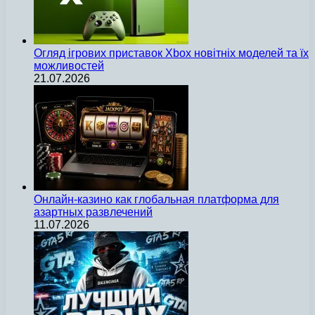
Огляд ігрових приставок Xbox новітніх моделей та їх
можливостей
21.07.2026
Онлайн-казино как глобальная платформа для
азартных развлечений
11.07.2026