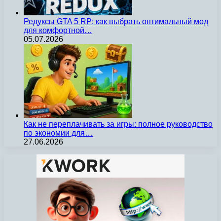
Редуксы GTA 5 RP: как выбрать оптимальный мод
для комфортной…
05.07.2026
Как не переплачивать за игры: полное руководство
по экономии для…
27.06.2026