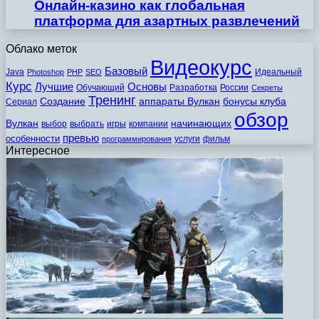
Онлайн-казино как глобальная
платформа для азартных развлечений
Облако меток
Видеокурс
Базовый
Java
Идеальный
Photoshop
PHP
SEO
Курс
Лучшие
Основы
Обучающий
Разработка
России
Секреты
Тренинг
Создание
аппараты Вулкан
бонусы клуба
Сериал
обзор
Вулкан
начинающих
выбор
выбрать
игры
компании
превью
особенности
услуги
фильм
программирования
Интересное