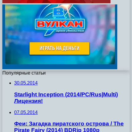
Популярные статьи
30.05.2014
Starlight Inception (2014/PC/Rus|Multi)
Лицензия!
07.05.2014
Феи: Загадка пиратского острова / The
Pirate Fairy (2014) BDRip 1080p