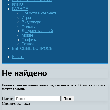
КИНО
РАЗНОЕ
Новости интернета
Игры
Видеокурс
Фильмы
Документальный
Mobile
Графика
Разное
БЫТОВЫЕ ВОПРОСЫ
Искать
Не найдено
Кажется, мы не можем найти то, что вы ищете. Возможно, поиск
может помочь.
Найти:
Свежие записи