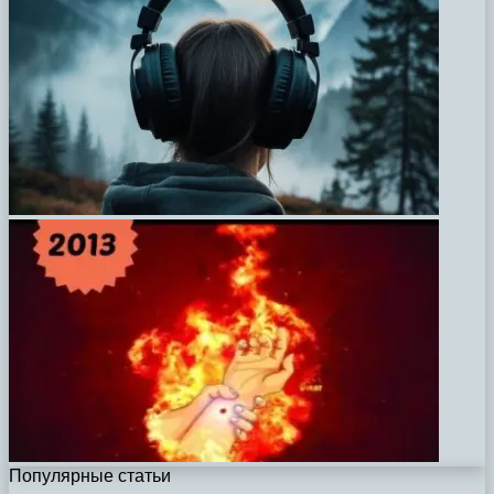
Популярные статьи