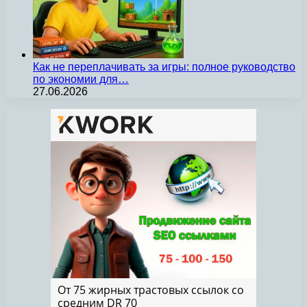
Как не переплачивать за игры: полное руководство
по экономии для…
27.06.2026