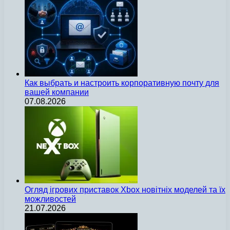
Как выбрать и настроить корпоративную почту для
вашей компании
07.08.2026
Огляд ігрових приставок Xbox новітніх моделей та їх
можливостей
21.07.2026