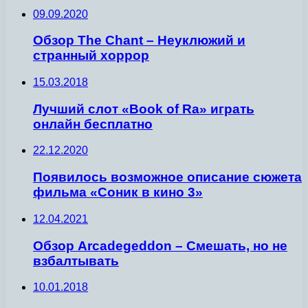
09.09.2020
Обзор The Chant – Неуклюжий и
странный хоррор
15.03.2018
Лучший слот «Book of Ra» играть
онлайн бесплатно
22.12.2020
Появилось возможное описание сюжета
фильма «Соник в кино 3»
12.04.2021
Обзор Arcadegeddon – Смешать, но не
взбалтывать
10.01.2018