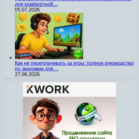
для комфортной…
05.07.2026
Как не переплачивать за игры: полное руководство
по экономии для…
27.06.2026