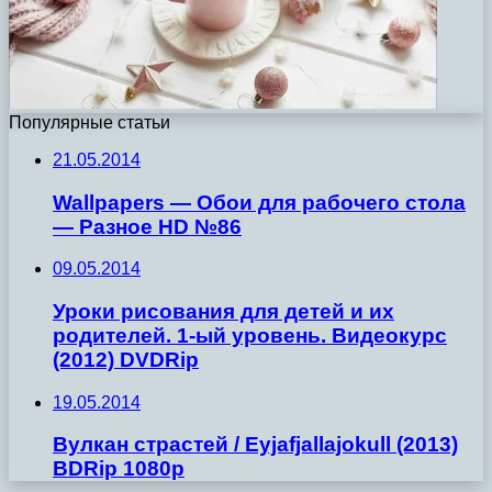
Популярные статьи
21.05.2014
Wallpapers — Обои для рабочего стола
— Разное HD №86
09.05.2014
Уроки рисования для детей и их
родителей. 1-ый уровень. Видеокурс
(2012) DVDRip
19.05.2014
Вулкан страстей / Eyjafjallajokull (2013)
BDRip 1080p