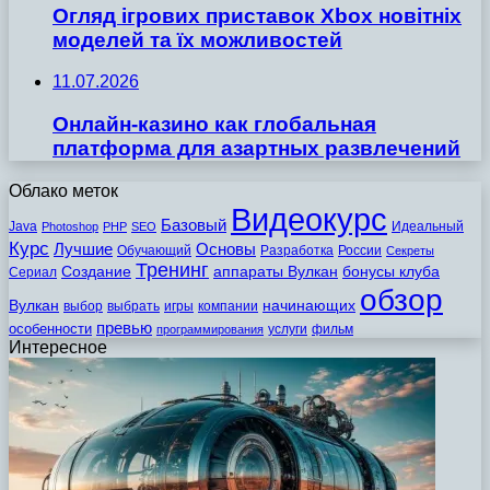
Огляд ігрових приставок Xbox новітніх
моделей та їх можливостей
11.07.2026
Онлайн-казино как глобальная
платформа для азартных развлечений
Облако меток
Видеокурс
Базовый
Java
Идеальный
Photoshop
PHP
SEO
Курс
Лучшие
Основы
Обучающий
Разработка
России
Секреты
Тренинг
Создание
аппараты Вулкан
бонусы клуба
Сериал
обзор
Вулкан
начинающих
выбор
выбрать
игры
компании
превью
особенности
услуги
фильм
программирования
Интересное