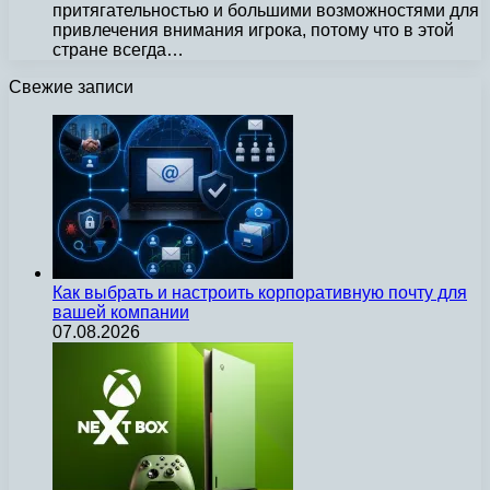
притягательностью и большими возможностями для
привлечения внимания игрока, потому что в этой
стране всегда…
Свежие записи
Как выбрать и настроить корпоративную почту для
вашей компании
07.08.2026