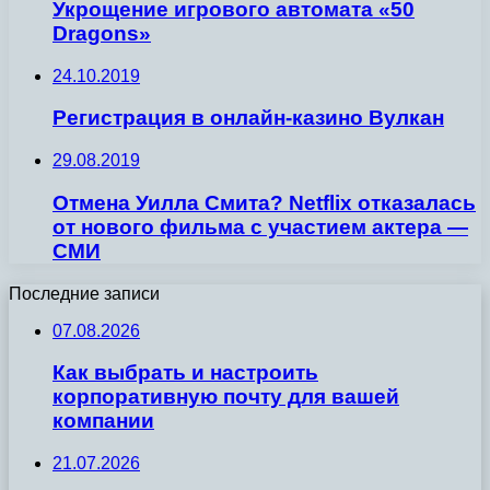
Укрощение игрового автомата «50
Dragons»
24.10.2019
Регистрация в онлайн-казино Вулкан
29.08.2019
Отмена Уилла Смита? Netflix отказалась
от нового фильма с участием актера —
СМИ
Последние записи
07.08.2026
Как выбрать и настроить
корпоративную почту для вашей
компании
21.07.2026