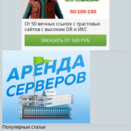
Популярные статьи