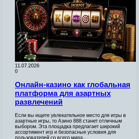
11.07.2026
0
Онлайн-казино как глобальная
платформа для азартных
развлечений
Если вы ищете увлекательное место для игры в
азартные игры, то Азино 888 станет отличным
выбором. Эта площадка предлагает широкий
ассортимент игр и безопасные условия для
пользователей со всего мира.…