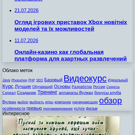
21.07.2026
Огляд ігрових приставок Xbox новітніх
моделей та їх можливостей
11.07.2026
Онлайн-казино как глобальная
платформа для азартных развлечений
Облако меток
Видеокурс
Базовый
Java
Идеальный
Photoshop
PHP
SEO
Курс
Лучшие
Основы
Обучающий
Разработка
России
Секреты
Тренинг
Создание
аппараты Вулкан
бонусы клуба
Сериал
обзор
Вулкан
начинающих
выбор
выбрать
игры
компании
превью
особенности
услуги
фильм
программирования
Интересное