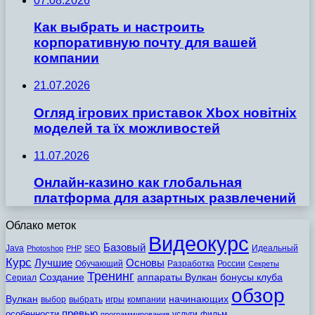
07.08.2026
Как выбрать и настроить
корпоративную почту для вашей
компании
21.07.2026
Огляд ігрових приставок Xbox новітніх
моделей та їх можливостей
11.07.2026
Онлайн-казино как глобальная
платформа для азартных развлечений
Облако меток
Видеокурс
Базовый
Java
Идеальный
Photoshop
PHP
SEO
Курс
Лучшие
Основы
Обучающий
Разработка
России
Секреты
Тренинг
Создание
аппараты Вулкан
бонусы клуба
Сериал
обзор
Вулкан
начинающих
выбор
выбрать
игры
компании
превью
особенности
услуги
фильм
программирования