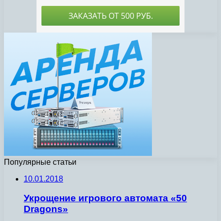
Популярные статьи
10.01.2018
Укрощение игрового автомата «50
Dragons»