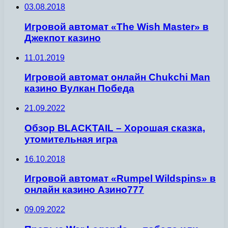
03.08.2018
Игровой автомат «The Wish Master» в
Джекпот казино
11.01.2019
Игровой автомат онлайн Chukchi Man
казино Вулкан Победа
21.09.2022
Обзор BLACKTAIL – Хорошая сказка,
утомительная игра
16.10.2018
Игровой автомат «Rumpel Wildspins» в
онлайн казино Азино777
09.09.2022