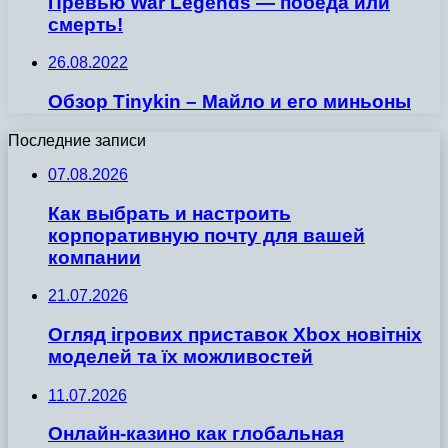
Превью War Legends — победа или
смерть!
26.08.2022
Обзор Tinykin – Майло и его миньоны
Последние записи
07.08.2026
Как выбрать и настроить
корпоративную почту для вашей
компании
21.07.2026
Огляд ігрових приставок Xbox новітніх
моделей та їх можливостей
11.07.2026
Онлайн-казино как глобальная