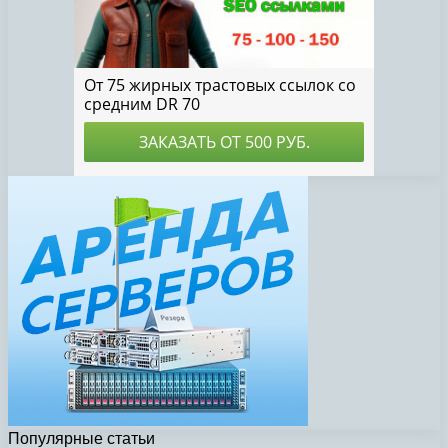
Популярные статьи