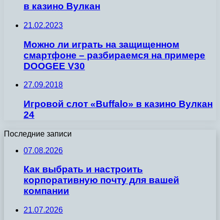
в казино Вулкан
21.02.2023
Можно ли играть на защищенном
смартфоне – разбираемся на примере
DOOGEE V30
27.09.2018
Игровой слот «Buffalo» в казино Вулкан
24
Последние записи
07.08.2026
Как выбрать и настроить
корпоративную почту для вашей
компании
21.07.2026