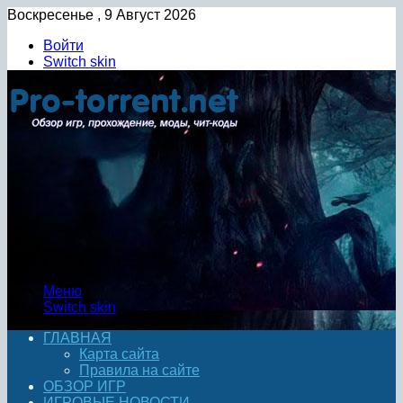
Воскресенье , 9 Август 2026
Войти
Switch skin
Меню
Switch skin
ГЛАВНАЯ
Карта сайта
Правила на сайте
ОБЗОР ИГР
ИГРОВЫЕ НОВОСТИ