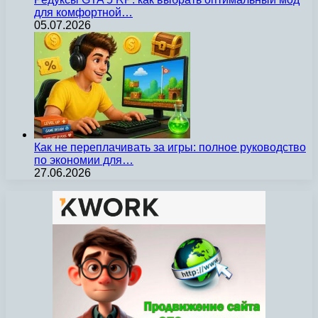
для комфортной…
05.07.2026
Как не переплачивать за игры: полное руководство
по экономии для…
27.06.2026