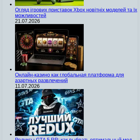
Огляд ігрових приставок Xbox новітніх моделей та їх
можливостей
21.07.2026
Онлайн-казино как глобальная платформа для
азартных развлечений
11.07.2026
Редуксы GTA 5 RP: как выбрать оптимальный мод