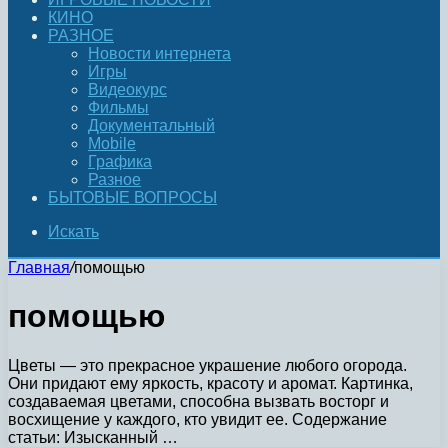
КИНО
РАЗНОЕ
Новости интернета
Игры
Видеокурс
Фильмы
Документальный
Mobile
Графика
Разное
БЫТОВЫЕ ВОПРОСЫ
Искать
Главная
/
помощью
помощью
Цветы — это прекрасное украшение любого огорода.
Они придают ему яркость, красоту и аромат. Картинка,
создаваемая цветами, способна вызвать восторг и
восхищение у каждого, кто увидит ее. Содержание
статьи: Изысканный …