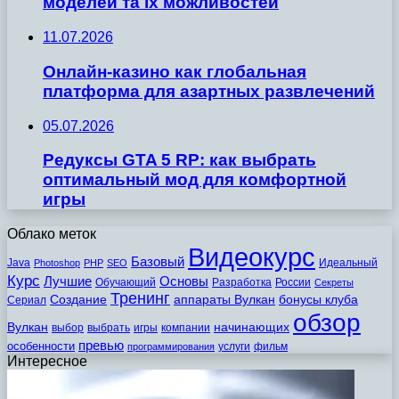
моделей та їх можливостей
11.07.2026
Онлайн-казино как глобальная
платформа для азартных развлечений
05.07.2026
Редуксы GTA 5 RP: как выбрать
оптимальный мод для комфортной
игры
Облако меток
Видеокурс
Базовый
Java
Идеальный
Photoshop
PHP
SEO
Курс
Лучшие
Основы
Обучающий
Разработка
России
Секреты
Тренинг
Создание
аппараты Вулкан
бонусы клуба
Сериал
обзор
Вулкан
начинающих
выбор
выбрать
игры
компании
превью
особенности
услуги
фильм
программирования
Интересное