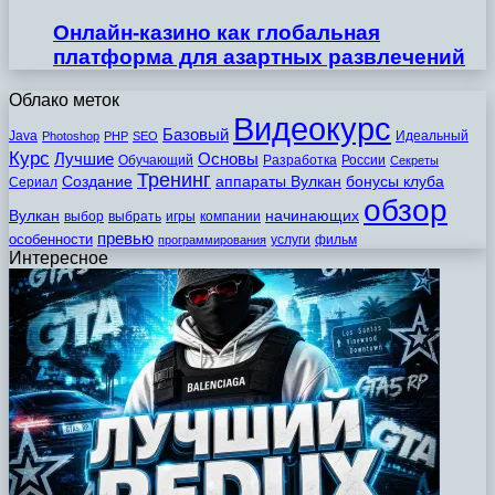
Онлайн-казино как глобальная
платформа для азартных развлечений
Облако меток
Видеокурс
Базовый
Java
Идеальный
Photoshop
PHP
SEO
Курс
Лучшие
Основы
Обучающий
Разработка
России
Секреты
Тренинг
Создание
аппараты Вулкан
бонусы клуба
Сериал
обзор
Вулкан
начинающих
выбор
выбрать
игры
компании
превью
особенности
услуги
фильм
программирования
Интересное