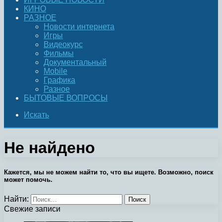
КИНО
РАЗНОЕ
Новости интернета
Игры
Видеокурс
Фильмы
Документальный
Mobile
Графика
Разное
БЫТОВЫЕ ВОПРОСЫ
Искать
Не найдено
Кажется, мы не можем найти то, что вы ищете. Возможно, поиск
может помочь.
Найти:
Свежие записи