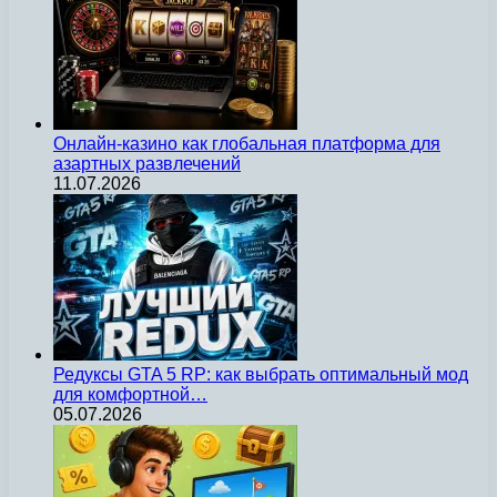
Онлайн-казино как глобальная платформа для
азартных развлечений
11.07.2026
Редуксы GTA 5 RP: как выбрать оптимальный мод
для комфортной…
05.07.2026