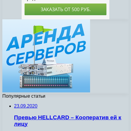
Популярные статьи
23.09.2020
Превью HELLCARD – Кооператив ей к
лицу