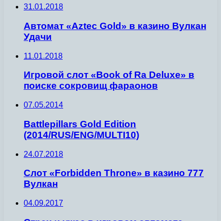
31.01.2018
Автомат «Aztec Gold» в казино Вулкан
Удачи
11.01.2018
Игровой слот «Book of Ra Deluxe» в
поиске сокровищ фараонов
07.05.2014
Battlepillars Gold Edition
(2014/RUS/ENG/MULTI10)
24.07.2018
Слот «Forbidden Throne» в казино 777
Вулкан
04.09.2017