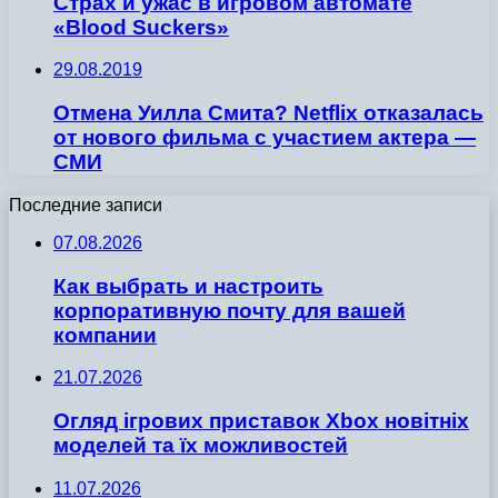
Страх и ужас в игровом автомате
«Blood Suckers»
29.08.2019
Отмена Уилла Смита? Netflix отказалась
от нового фильма с участием актера —
СМИ
Последние записи
07.08.2026
Как выбрать и настроить
корпоративную почту для вашей
компании
21.07.2026
Огляд ігрових приставок Xbox новітніх
моделей та їх можливостей
11.07.2026