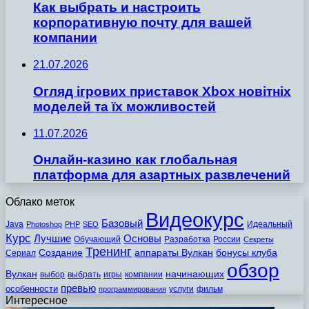
Как выбрать и настроить
корпоративную почту для вашей
компании
21.07.2026
Огляд ігрових приставок Xbox новітніх
моделей та їх можливостей
11.07.2026
Онлайн-казино как глобальная
платформа для азартных развлечений
Облако меток
Видеокурс
Базовый
Java
Идеальный
Photoshop
PHP
SEO
Курс
Лучшие
Основы
Обучающий
Разработка
России
Секреты
Тренинг
Создание
аппараты Вулкан
бонусы клуба
Сериал
обзор
Вулкан
начинающих
выбор
выбрать
игры
компании
превью
особенности
услуги
фильм
программирования
Интересное