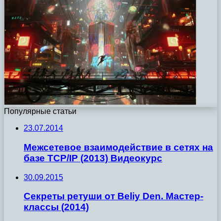
Популярные статьи
23.07.2014
Межсетевое взаимодействие в сетях на
базе TCP/IP (2013) Видеокурс
30.09.2015
Секреты ретуши от Beliy Den. Мастер-
классы (2014)