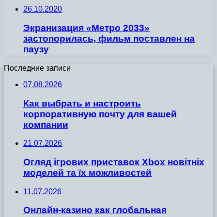
26.10.2020
Экранизация «Метро 2033»
застопорилась, фильм поставлен на
паузу
Последние записи
07.08.2026
Как выбрать и настроить
корпоративную почту для вашей
компании
21.07.2026
Огляд ігрових приставок Xbox новітніх
моделей та їх можливостей
11.07.2026
Онлайн-казино как глобальная