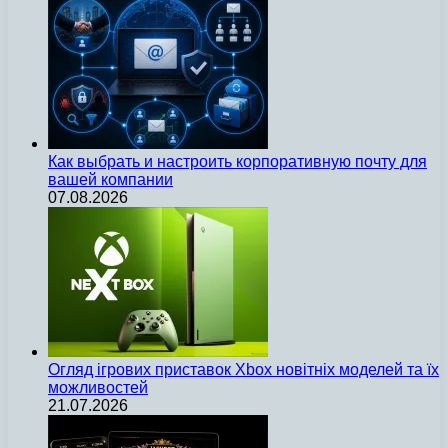
Как выбрать и настроить корпоративную почту для
вашей компании
07.08.2026
Огляд ігрових приставок Xbox новітніх моделей та їх
можливостей
21.07.2026