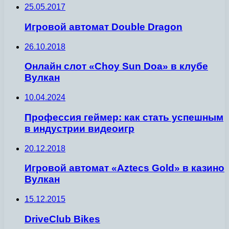
25.05.2017
Игровой автомат Double Dragon
26.10.2018
Онлайн слот «Choy Sun Doa» в клубе
Вулкан
10.04.2024
Профессия геймер: как стать успешным
в индустрии видеоигр
20.12.2018
Игровой автомат «Aztecs Gold» в казино
Вулкан
15.12.2015
DriveClub Bikes