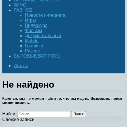
КИНО
РАЗНОЕ
Новости интернета
Игры
Видеокурс
Фильмы
Документальный
Mobile
Графика
Разное
БЫТОВЫЕ ВОПРОСЫ
Искать
Не найдено
Кажется, мы не можем найти то, что вы ищете. Возможно, поиск
может помочь.
Найти:
Свежие записи