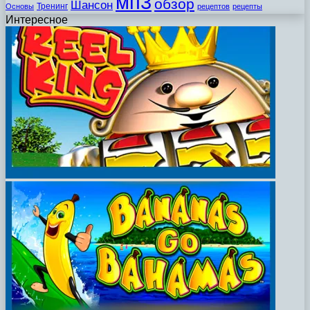
мп3
обзор
Шансон
Тренинг
Основы
рецептов
рецепты
Интересное