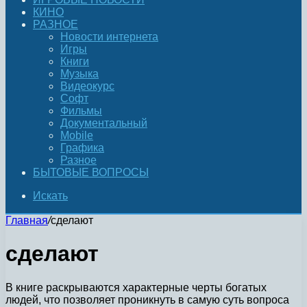
КИНО
РАЗНОЕ
Новости интернета
Игры
Книги
Музыка
Видеокурс
Софт
Фильмы
Документальный
Mobile
Графика
Разное
БЫТОВЫЕ ВОПРОСЫ
Искать
Главная
/
сделают
сделают
В книге раскрываются характерные черты богатых
людей, что позволяет проникнуть в самую суть вопроса