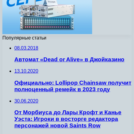
Популярные статьи
08.03.2018
Автомат «Dead or Alive» в Джойказино
13.10.2020
Официально: Lollipop Chainsaw получит
полноценный ремейк в 2023 году
30.06.2020
От Морбиуса до Лары Крофт и Канье
Уэста: Игроки в восторге редактора
персонажей новой Saints Row