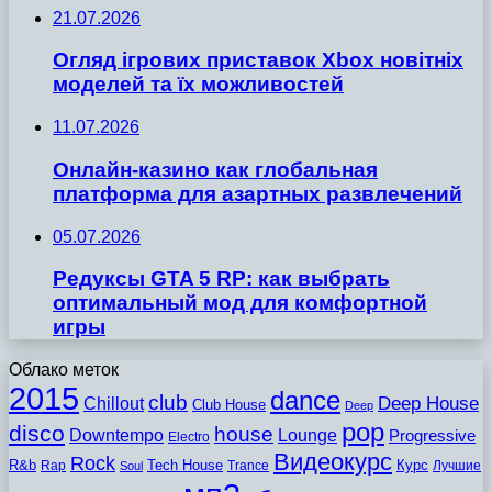
21.07.2026
Огляд ігрових приставок Xbox новітніх
моделей та їх можливостей
11.07.2026
Онлайн-казино как глобальная
платформа для азартных развлечений
05.07.2026
Редуксы GTA 5 RP: как выбрать
оптимальный мод для комфортной
игры
Облако меток
2015
dance
club
Chillout
Deep House
Club House
Deep
pop
disco
house
Downtempo
Lounge
Progressive
Electro
Видеокурс
Rock
R&b
Tech House
Курс
Rap
Trance
Лучшие
Soul