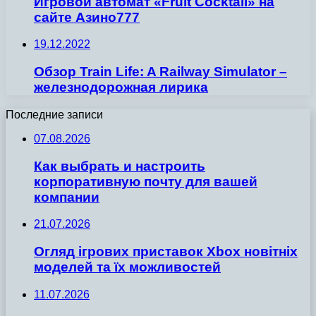
Игровой автомат «Fruit Cocktail» на
сайте Азино777
19.12.2022
Обзор Train Life: A Railway Simulator –
железнодорожная лирика
Последние записи
07.08.2026
Как выбрать и настроить
корпоративную почту для вашей
компании
21.07.2026
Огляд ігрових приставок Xbox новітніх
моделей та їх можливостей
11.07.2026