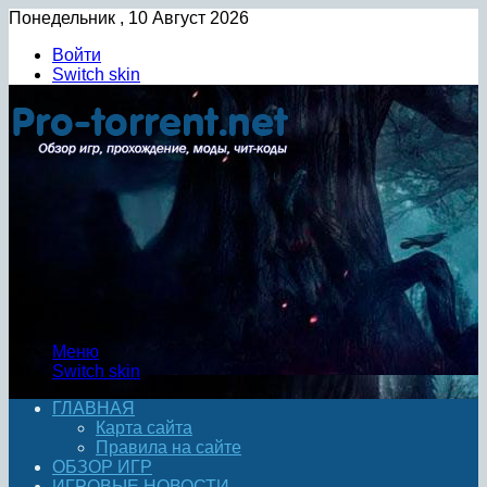
Понедельник , 10 Август 2026
Войти
Switch skin
Меню
Switch skin
ГЛАВНАЯ
Карта сайта
Правила на сайте
ОБЗОР ИГР
ИГРОВЫЕ НОВОСТИ