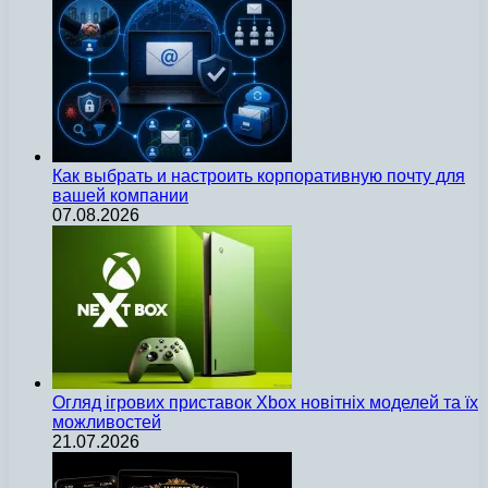
Как выбрать и настроить корпоративную почту для
вашей компании
07.08.2026
Огляд ігрових приставок Xbox новітніх моделей та їх
можливостей
21.07.2026