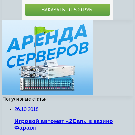
Популярные статьи
26.10.2018
Игровой автомат «2Can» в казино
Фараон