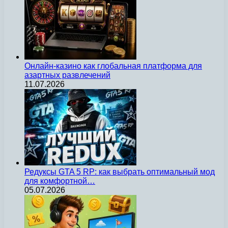
Онлайн-казино как глобальная платформа для
азартных развлечений
11.07.2026
Редуксы GTA 5 RP: как выбрать оптимальный мод
для комфортной…
05.07.2026