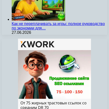
Как не переплачивать за игры: полное руководство
по экономии для…
27.06.2026