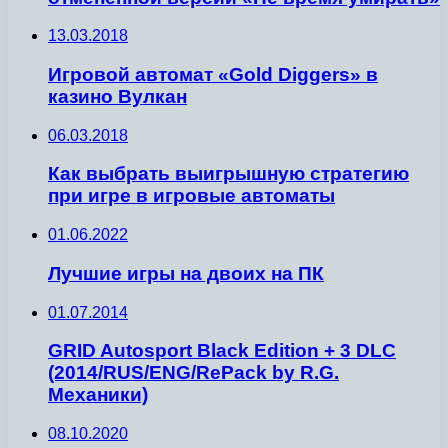
13.03.2018
Игровой автомат «Gold Diggers» в
казино Вулкан
06.03.2018
Как выбрать выигрышную стратегию
при игре в игровые автоматы
01.06.2022
Лучшие игры на двоих на ПК
01.07.2014
GRID Autosport Black Edition + 3 DLC
(2014/RUS/ENG/RePack by R.G.
Механики)
08.10.2020