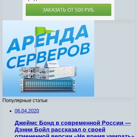
Популярные статьи
06.04.2020
Джеймс Бонд в современной России —
Дэнни Бойл рассказал о своей
отмененной версии «Не время умирать»