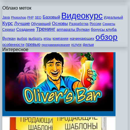
Облако меток
Видеокурс
Базовый
Java
Идеальный
Photoshop
PHP
SEO
Курс
Лучшие
Основы
Обучающий
Разработка
России
Секреты
Тренинг
Создание
аппараты Вулкан
бонусы клуба
Сериал
обзор
Вулкан
начинающих
выбор
выбрать
игры
компании
превью
особенности
услуги
фильм
программирования
Интересное