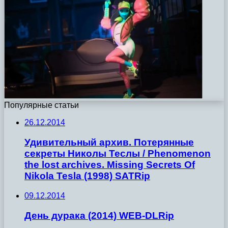
Популярные статьи
26.12.2014
Удивительный архив. Потерянные
секреты Николы Теслы / Phenomenon
the lost archives. Missing Secrets Of
Nikola Tesla (1998) SATRip
09.12.2014
День дурака (2014) WEB-DLRip